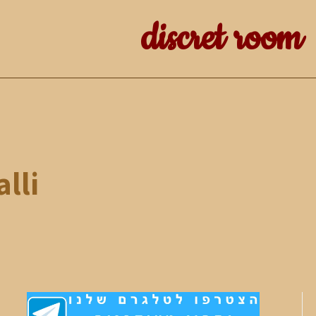
discret room
lli