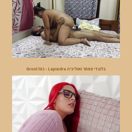
בלונדי פאסר ואוליביה Lapiedra - כוח Grool