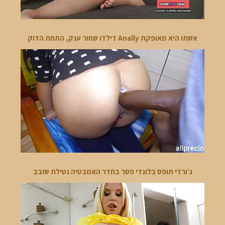
אשתו היא מאופקת Anally דילדו שחור ענק, התחת הדוק
ג’ורדי תופס בלונדי פסר בחדר האמבטיה נטילת שובב