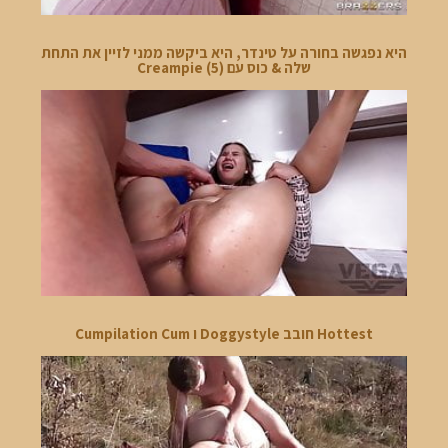
היא נפגשה בחורה על טינדר, היא ביקשה ממני לזיין את התחת
שלה & כוס עם Creampie (5)
Hottest חובב Doggystyle ו Cumpilation Cum