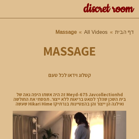
discret room
דף הבית
»
All Videos
»
Massage
MASSAGE
קטלוג וידאו לכל טעם
Meyd-675 Javcollectionhd זה היה אשתו היפה גאה של
בית השכן שהלך למאט בריאות ללא ייצור. תפסתי את החולשה
ואילגה הן ייצור והן בהצטיינות בנרתיק! Hikari Hime שעשה