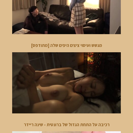
מגשש ועיסוי ציצים היפים שלה [מתודפס]
רכיבה על התחת הגדול של ברונטית - שינה ריידר