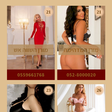
21
21
מורן המדהימה
מורן השווה אש
0559661768
052-8000020
23
26