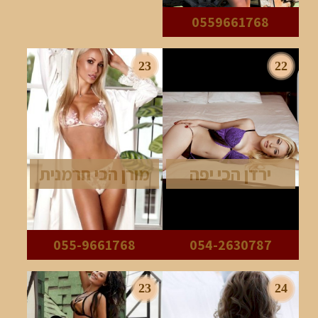
0559661768
23
22
ירדן הכי יפה
מורן הכי חרמנית
055-9661768
054-2630787
23
24