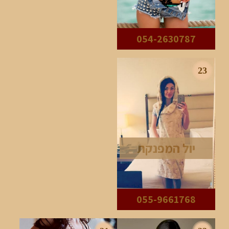
054-2630787
23
יול המפנקת
055-9661768