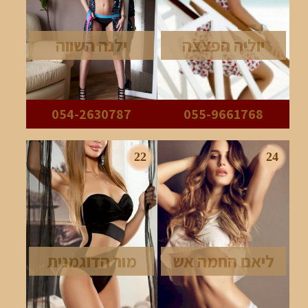
יוליה הפצצה
ילנה השווה
054-2630787
055-9661768
22
24
ליאם החמה אש
מור הדוגמנית