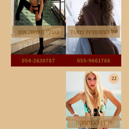
יול החושנית מאוד
נטלי השווה אש
054-2630787
055-9661768
22
ירדן המתוקה