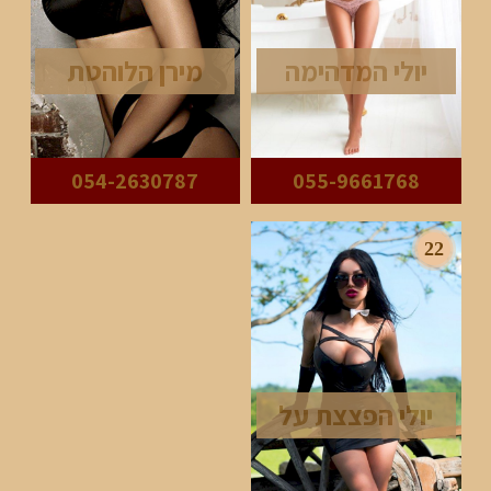
יולי המדהימה
מירן הלוהטת
054-2630787
055-9661768
22
יולי הפצצת על