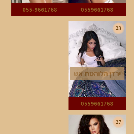
055-9661768
0559661768
23
ירדן הלוהטת אש
0559661768
27