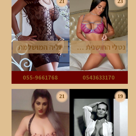
21
23
נטלי החושנית מאוד
יוליה המושלמת
055-9661768
0543633170
21
19