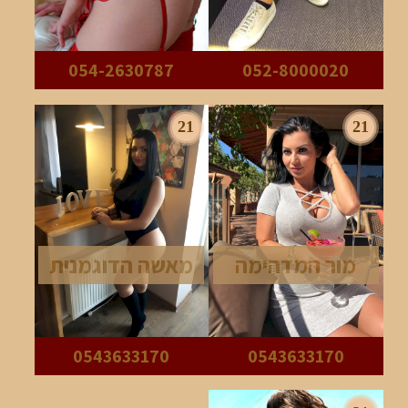
054-2630787
052-8000020
21
21
מור המדהימה
מאשה הדוגמנית
0543633170
0543633170