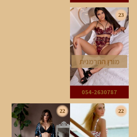
23
מורן החרמנית
054-2630787
22
22