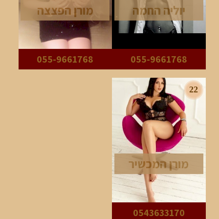
יוליה החמה
מורן הפצצה
055-9661768
055-9661768
22
מורן המכשיר
0543633170