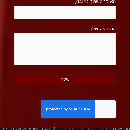
האימייל שלך (חובה)
ההודעה שלך
מחפשים
דירות דיסקרטיות בתל אביב
? באתר xzuza.com תוכלו