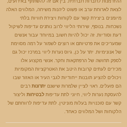
ההזדמנות לחברות חברתית. בין אם זה להשתתף באירועים,
לצאת לארוחת ערב או פשוט ליהנות משיחה, המלווים האלה
מיומנים ביצירת קשר עם לקוחות ויצירת חוויות בלתי
נשכחות. בנוסף, שירותי הליווי לרוב נותנים עדיפות לשיקול
דעת וסודיות. זה יכול להיות חשוב במיוחד עבור אנשים
שמעריכים את פרטיותם או רוצים לשמור על רמה מסוימת
של אנונימיות. יתר על כן, גיוס נערות ליווי במרכז יכול גם
לספק תחושה של הרפתקאות וחקר. אנשי מקצוע אלו
מכירים לעתים קרובות היטב את האטרקציות המקומיות
ויכולים להציע תובנות ייחודיות לגבי העיר או האזור שבו
הם פועלים. ראוי לציין שלמרות שישנם
יתרונות
רבים
להעסקת נערות ליווי, חיוני לתת עדיפות
לבטיחות
וליצור
קשר עם סוכנויות בעלות מוניטין. לתת עדיפות לרווחתם של
הלקוחות ושל המלווים כאחד.