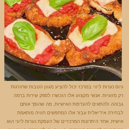
גיוס נערות ליווי במרכז יכול להציע מגוון הטבות שחורגות
רק מזוגיות. אנשי מקצוע אלו הוכשרו לספק שירות ברמה
גבוהה ולהתאים להעדפות האישיות, מה שהופך אותם
לבחירה אידיאלית עבור אלו המחפשים חוויה מותאמת
אישית. אחד היתרונות המרכזיים של העסקת נערות ליווי הוא