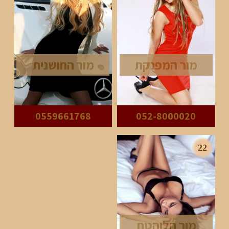
מור המפנקת
מור החושנית
0559661768
052-8000020
22
מור הלוהטת