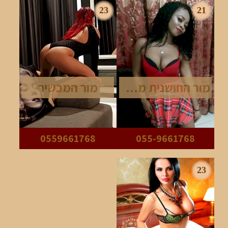
23
21
מור החושנית מאוד
מור המכשיר
0559661768
055-9661768
23