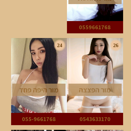
0559661768
24
26
מור הפצצה
מור היפה פחד
055-9661768
0543633170