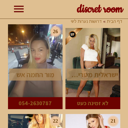
discret room
תפרי
דף הבית
דרושות נערות ליווי
26
ראשי
ישראלית מטריפה הגיעה לאילת
מור החמה אש
לא זמינה כעט
054-2630787
22
21