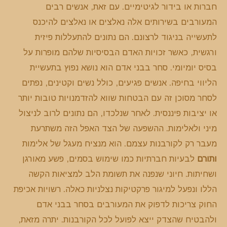
חברות או בידור לגיטימיים. עם זאת, אנשים רבים
המעורבים בשירותים אלה נאלצים או נאלצים להיכנס
לתעשייה בניגוד לרצונם. הם נתונים להתעללות פיזית
ורגשית, כאשר זכויות האדם הבסיסיות שלהם מופרות על
בסיס יומיומי. סחר בבני אדם הוא נושא נפוץ בתעשיית
הליווי בחיפה. אנשים פגיעים, כולל נשים וקטינים, נפתים
לסחר מסוכן זה עם הבטחות שווא להזדמנויות טובות יותר
או יציבות פיננסית. לאחר שנלכדו, הם נתונים לרוב לניצול
מיני ולאלימות. ההשפעה של הצד האפל הזה משתרעת
מעבר רק לקורבנות עצמם. הוא מנציח מעגל של אלימות
ותורם
לבעיות חברתיות כמו שימוש בסמים, פשע מאורגן
ושחיתות. חיוני שנפנה את תשומת הלב למציאות הקשה
הללו ונפעל למיגור פרקטיקות נצלניות כאלה. רשויות אכיפת
החוק צריכות לדפוק את המעורבים בסחר בבני אדם
ולהבטיח שהצדק ייצא לפועל לכל הקורבנות. יתרה מזאת,