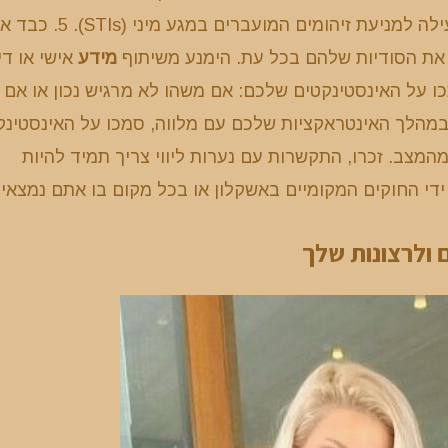
השתמש בקונדומים באופן עקבי ונכון, מכיוון שהם שיטה יעילה למניעת זיהומים המועברים במגע מיני
 את הסודיות שלהם בכל עת. הימנע משיתוף
מידע
אישי או דיו
של המפגשים שלך ללא רשותם המפורשת. 6. סמכו על האינסטינקטים שלכם: אם משהו לא מרגיש נכון או אם
במהלך האינטראקציות שלכם עם מלווה, סמכו על האינסטינק
צב. זכרו, התקשרות עם נערות ליווי צריך תמיד להיות
די החוקים המקומיים באשקלון או בכל מקום בו אתם נמצאים
 ולרצונות שלך