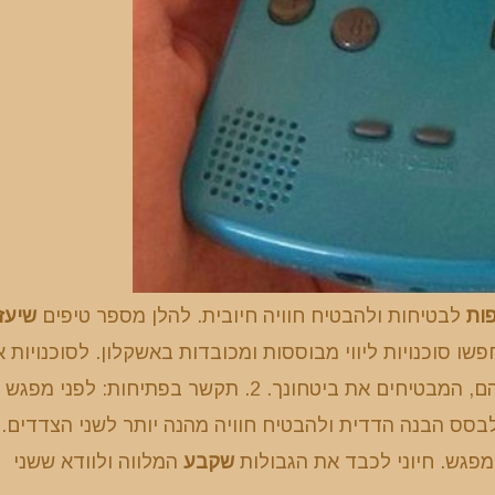
ות
לבטיחות ולהבטיח חוויה חיובית. להלן מספר טיפים
שיעז
קר סוכנויות מוכרות: חפשו סוכנויות ליווי מבוססות ומכובדות באשקלון. לסוכנויות 
יש לעתים קרובות תהליכי מיון קפדניים עבור המלווים שלהם, המבטיחים את ביטחונך. 2. תקשר בפתיחות: לפנ
גש. חיוני לכבד את הגבולות
שקבע
המלווה ולוודא ששני