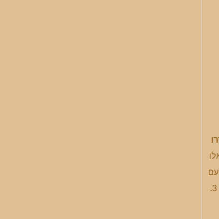
רו
אלו
י מפגש עם
מלווה, כתוב בבירור את הציפיות והגבולות שלך. זה יעזור לבסס הבנה הדדית ולהבטיח חוויה מהנה יותר לשני הצדדים. 3.