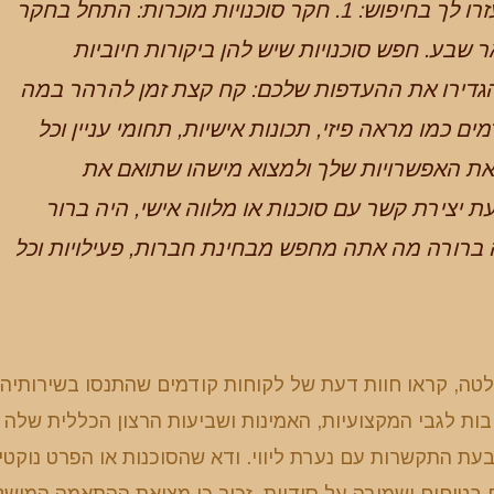
חוויה מהנה הדדית. להלן מספר טיפים שיעזרו לך בחיפוש: 1. חקר סוכנויות מוכרות: התחל בחקר
אר שבע. חפש סוכנויות שיש להן ביקורות חיוביות
ורד חזק של מתן שירותים איכותיים. 2. הגדירו את ההעדפות שלכם: קח קצת זמן להרהר במה
ם כמו מראה פיזי, תכונות אישיות, תחומי עניין וכל
 את האפשרויות שלך ולמצוא מישהו שתואם את
ברורה: בעת יצירת קשר עם סוכנות או מלווה אישי, היה ברור
ה ברורה מה אתה מחפש מבחינת חברות, פעילויות וכל
חלטה, קראו חוות דעת של לקוחות קודמים שהתנסו בשירותיה
ובות לגבי המקצועיות, האמינות ושביעות הרצון הכללית שלה
טיחות בעת התקשרות עם נערת ליווי. ודא שהסוכנות או הפרט נוקטי
ים בטוחים ושמירה על סודיות. זכור כי מציאת ההתאמה המוש