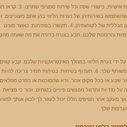
ההעדפות שלך. קחו בחשבון גורמים כמו מראה פיזי, תכונות אישיות, כישורי שפה וכל שירות ספצ
שתמשו בשירותיהן של נערות הליווי בהן אתם מעוניינים. ז
ייתן לכם תובנות לגבי המקצועיות, האמינות, ושביעות הרצון הכללית של לקוחותיהן. 4. תקשרו בפתיחות: כאשר פונים
הציפיות והרצונות שלכם. הבע בצורה ברורה את מה שאתה מחפ
 על ידי נערת הליווי במהלך האינטראקציות שלכם. קבע קווים
מנחים ברורים לגבי מהי התנהגות מקובלת במהלך הזמן המשותף שלך. 6. תעדוף בטיחות: בטיחות תמיד צריכה להיות
אר שבע או בכל מקום אחר. ודא שהסוכנות או הפרט ממלאים
 על סודיות ותרגול מפגשים פיזיים בטוחים. זכור כי מציאת
מעקב אחר הטיפים הללו יכול לעזור לך לכוון אותך לחוויה
עדפות שלך.
לחוויה בלתי נשכחת