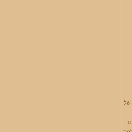
 של
ם
למת