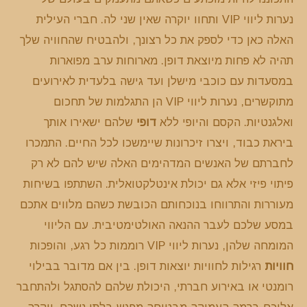
נערות ליווי VIP ותחוו יוקרה שאין שני לה. חברי העילית
האלה כאן כדי לספק את כל רצונך, ולהבטיח שהחוויה שלך
תהיה לא פחות מיוצאת דופן. מארוחות ערב מפוארות
במסעדות עם כוכבי מישלן ועד גישה בלעדית לאירועים
מתוקשרים, נערות ליווי VIP הן התגלמות של תחכום
ואלגנטיות. הקסם והיופי ללא
דופי
שלהם ישאירו אותך
ביראת כבוד, ויצרו זיכרונות שיימשכו לכל החיים. התמכרו
לחברתם של האנשים המדהימים האלה שיש להם לא רק
פיתוי פיזי אלא גם יכולת אינטלקטואלית. השתתפו בשיחות
מעוררות והתרווחו בנוכחותם הכובשת כשהם מלווים אתכם
במסע שלכם לעבר ההנאה האולטימטיבית. עם הליווי
המומחה שלהן, נערות ליווי VIP רוממות כל רגע, והופכות
חוויות
רגילות לחוויות יוצאות דופן. בין אם מדובר בבילוי
רומנטי או באירוע חברתי, היכולת שלהם להסתגל ולהתחבר
אליכם ברמה העמוקה מבטיחה מפגש בלתי נשכח. יוקרה