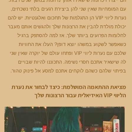
הם ייצרו זיכרונות שישאירו אותך נדהמת במשך שנים רבות.
עם המומחיות שאין שני להן ביצירת רגעים בלתי נשכחים,
נערות ליווי VIP הן התגלמות של תחכום ואלגנטיות. יש להם
יכולת מולדת להבין את הרצונות שלך ולהגשים אותם מעבר
לחלומות הפרועים ביותר שלך. אז למה להסתפק ברגיל
כשאפשר לשקוע במשהו יוצא דופן? העלו את החוויות
שלכם עם נערות ליווי VIP ופתחו עולם של יוקרה שאין שני
לה שישאיר אתכם חסרי נשימה. התכוננו להיות שבויים
בפיתוי שלהם כשהם לוקחים אתכם למסע אל פינוק טהור.
מציאת ההתאמה המושלמת: כיצד לבחור את נערת
הליווי VIP האידיאלית
עבור
הרצונות שלך