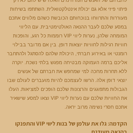
לחברתם של האנשים המדהימים האלה שיש להם לא רק
פיתוי פיזי אלא גם יכולת אינטלקטואלית. השתתפו בשיחות
מעוררות והתרווחו בנוכחותם הכובשת כשהם מלווים אתכם
במסע שלכם לעבר ההנאה האולטימטיבית. עם הליווי
המומחה שלהן, נערות ליווי VIP רוממות כל רגע, והופכות
חוויות רגילות לחוויות יוצאות דופן. בין אם מדובר בבילוי
רומנטי או באירוע חברתי, היכולת שלהם להסתגל ולהתחבר
אליכם ברמה העמוקה מבטיחה מפגש בלתי נשכח. יוקרה
ללא תחרות מחכה למי שמחפש את חברתם של אנשים
יוצאי דופן אלה. הרשו לעצמכם להיות מועברים לעולם שבו
הגבולות מתפוגגים והרצונות שלכם הופכים למציאות. העלו
את החוויות שלכם עם נערות ליווי VIP וצאו למסע שישאיר
אתכם חסרי נשימה מרוב יראה.
הקדמה
: גלו את עולמן של בנות ליווי VIP והתפנקו
בהנאה מעודנת