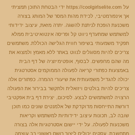
על https://coolgirlselite.com ידי הבטחת התוכן תמציתי
אך אינפורמטיבי, לכידת מהות המסר של המותג בצורה
משכנעת הופכת לניתנת להשגה. יתרה מזאת, עיצוב ידידותי
למשתמש שמתעדף ניווט קל ופריסה אינטואיטיבית ממלא
תפקיד משמעותי בשיפור חווית הגלישה הכוללת. משתמשים
צריכים להיות מסוגלים לנווט באתר ללא מאמץ ולמצוא את
מה שהם מחפשים. לבסוף, אופטימיזציה של דף הבית
באמצעות כפתורי קריאה לפעולה הממוקמים אסטרטגית
יכולה להגדיל משמעותית את שיעורי ההמרה. כפתורים אלה
צריכים להיות בולטים ויזואלית ולתקשר בבירור את הפעולה
הרצויה למשתמשים לבצע. לסיכום, יצירת דף בית אפקטיבי
דורשת התייחסות מדוקדקת של אלמנטים שונים כמו תוכן
שובה לב, תכונות עיצוב ידידותיות למשתמש וקריאות
משכנעות לפעולה. על ידי יישום אסטרטגיות אלה בצורה
מתחשבת, עסקים יכולים ליצור רושם ראשוני רב עוצמה