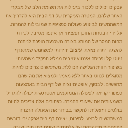
עסקים יכולים ללכוד ביעילות את תשומת הלב של מבקרי
האתר שלהם. המטרה העיקרית של דף הבית היא להדריך את
המשתמשים לביצוע פעולות ספציפיות שמובילות להמרות.
על ידי הבטחת התוכן תמציתי אך אינפורמטיבי, לכידת
מהות המסר של המותג בצורה משכנעת הופכת לניתנת
להשגה. יתרה מזאת,
עיצוב
ידידותי למשתמש שמתעדף
ניווט קל ופריסה אינטואיטיבית ממלא תפקיד משמעותי
בשיפור חווית הגלישה הכוללת. משתמשים צריכים להיות
מסוגלים לנווט באתר ללא מאמץ ולמצוא את מה שהם
מחפשים. לבסוף, אופטימיזציה של דף הבית באמצעות
כפתורי קריאה לפעולה הממוקמים אסטרטגית יכולה להגדיל
משמעותית את שיעורי ההמרה. כפתורים אלה צריכים להיות
בולטים ויזואלית ולתקשר בבירור את הפעולה הרצויה
למשתמשים לבצע. לסיכום, יצירת דף בית אפקטיבי דורשת
התייחסות מדוקדקת של אלמנטים שונים כמו תוכן שובה