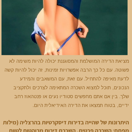
מציאת הדירה המושלמת והמסוגננת יכולה להיות משימה לא
פשוטה. עם כל כך הרבה אפשרויות זמינות, זה יכול להיות קשה
לדעת מאיפה להתחיל. עם זאת, עם המשאבים והמידע
הנכונים, תוכל למצוא השכרה המתאימה לצרכים ולתקציב
שלך. בין אם אתם מחפשים סטודיו נעים או פנטהאוז רחב
ידיים, בטוח תמצאו את הדירה האידיאלית היום.
היתרונות של שהייה בדירות דיסקרטיות בהרצליה (מילות
מפתח: השכרה פרטית, השכרת דירות מרוהטות לטווח