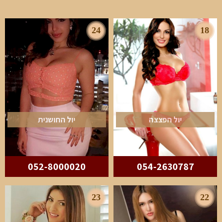
24
18
יול הפצצה
יול החושנית
052-8000020
054-2630787
23
22