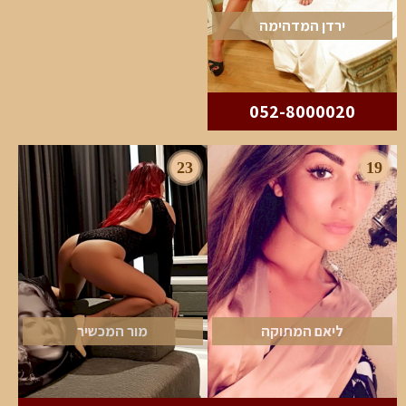
ירדן המדהימה
052-8000020
23
19
ליאם המתוקה
מור המכשיר