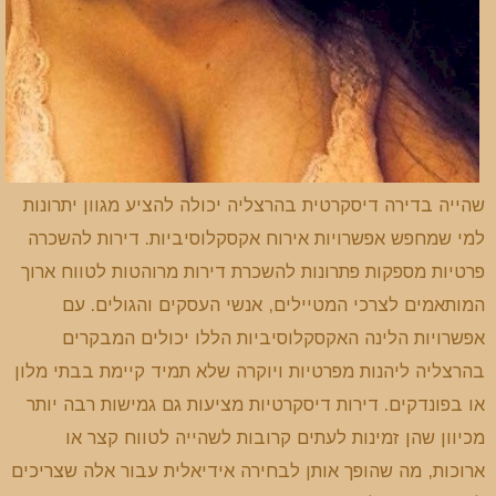
שהייה בדירה דיסקרטית בהרצליה יכולה להציע מגוון יתרונות
למי שמחפש אפשרויות אירוח אקסקלוסיביות. דירות להשכרה
פרטיות מספקות פתרונות להשכרת דירות מרוהטות לטווח ארוך
המותאמים לצרכי המטיילים, אנשי העסקים והגולים. עם
אפשרויות הלינה האקסקלוסיביות הללו יכולים המבקרים
בהרצליה ליהנות מפרטיות ויוקרה שלא תמיד קיימת בבתי מלון
או בפונדקים. דירות דיסקרטיות מציעות גם גמישות רבה יותר
מכיוון שהן זמינות לעתים קרובות לשהייה לטווח קצר או
ארוכות, מה שהופך אותן לבחירה אידיאלית עבור אלה שצריכים