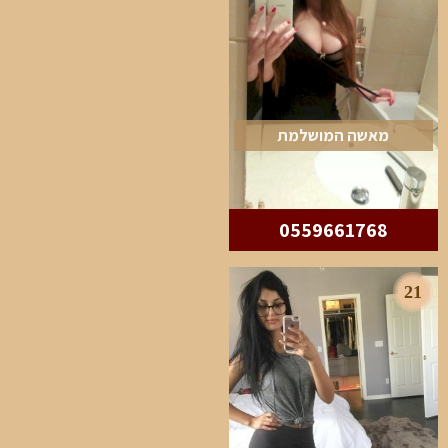
מאשה המושלמת
0559661768
21