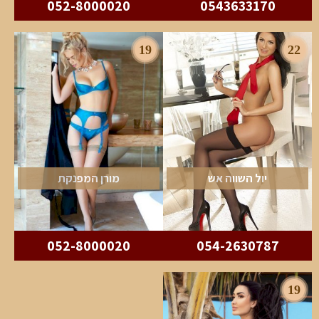
052-8000020
0543633170
19
22
יול השווה אש
מורן המפנקת
052-8000020
054-2630787
19