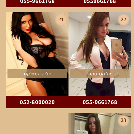
055-9661768
0559661768
21
22
יול המתוקה
יוליה המפנקת
052-8000020
055-9661768
23