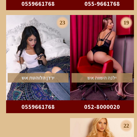
0559661768
055-9661768
23
19
ילנה השווה אש
ירדן הלוהטת אש
0559661768
052-8000020
22