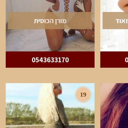
אוד
מורן הכוסית
0543633170
19