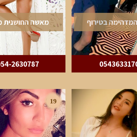
המדהימה בטירוף
מאשה החושנית מ
054-2630787
054363317
19