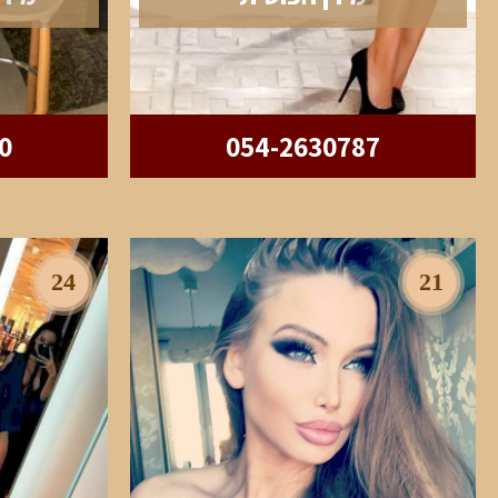
0
054-2630787
24
21