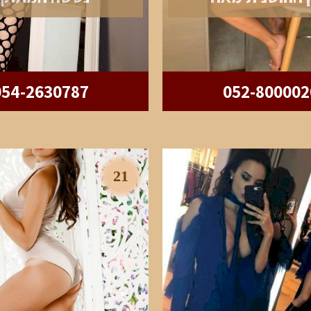
054-2630787
052-800002
21