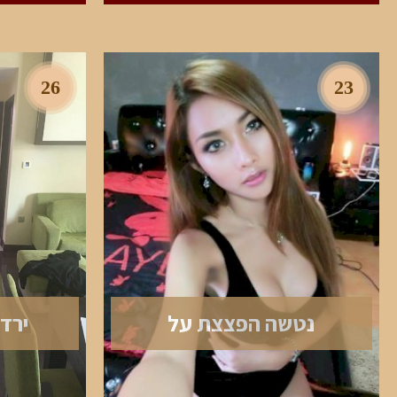
26
23
נטשה הפצצת על
ירדן