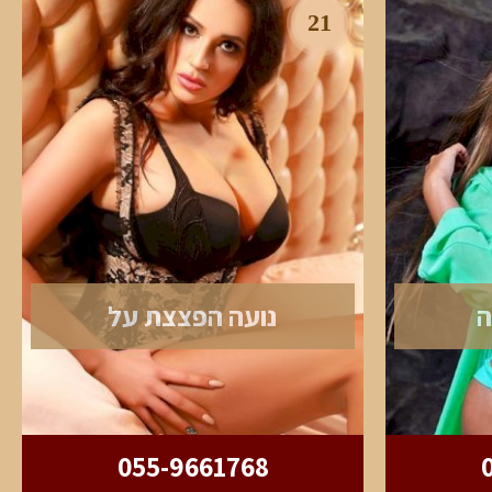
21
ה
נועה הפצצת על
055-9661768