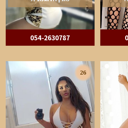
054-2630787
26