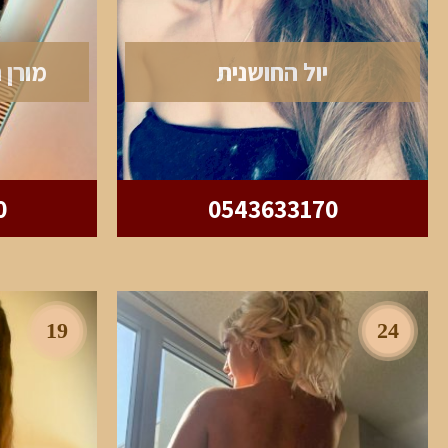
יול החושנית
מורן 
0
0543633170
19
24