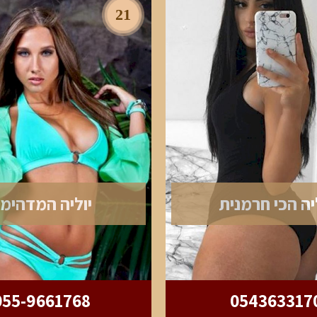
21
יה הכי חרמנית
יוליה המדהימ
055-9661768
054363317