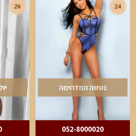
26
24
נטשה המדהימה
יול
0
052-8000020