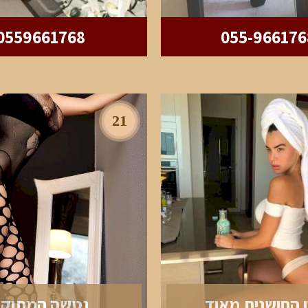
0559661768
055-966176
21
 החושנית מאוד
נטשה המתוקה