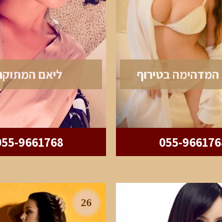
המדהימה בטירוף
ליאם המתוקה
055-9661768
055-966176
26