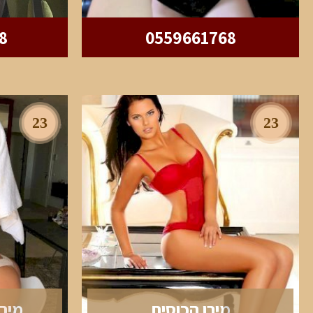
8
0559661768
23
23
מירן הכוסית
מירן