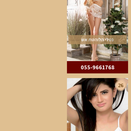
נטלי הלוהטת אש
055-9661768
26