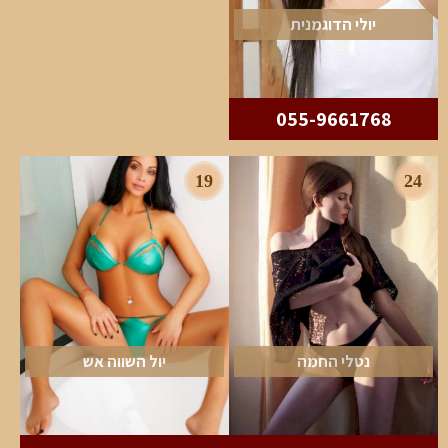
יולי הדוגמנית
055-9661768
19
24
נטלי החמה
יול השווה אש