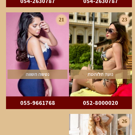
054-2630787
054-2630787
21
23
נועה הלוהטת
נטשה השווה
055-9661768
052-8000020
26