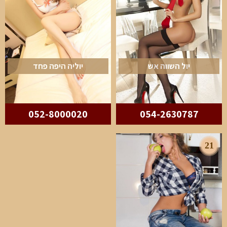
יול השווה אש
יוליה היפה פחד
052-8000020
054-2630787
21