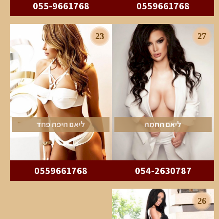
055-9661768
0559661768
23
27
ליאם החמה
ליאם היפה פחד
0559661768
054-2630787
26