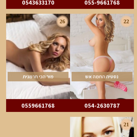
0543633170
055-9661768
26
22
נסטיה החמה אש
מור הכי חרמנית
0559661768
054-2630787
21