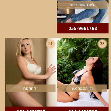
יוליה השווה ביותר
055-9661768
21
23
יולי החמה אש
יול החמה