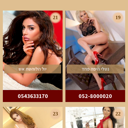
21
19
נטלי היפה פחד
יול הלוהטת אש
0543633170
052-8000020
23
22