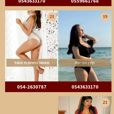
0543633170
0559661768
21
19
מירן הכי יפה
מאשה החושנית מאוד
054-2630787
0543633170
21