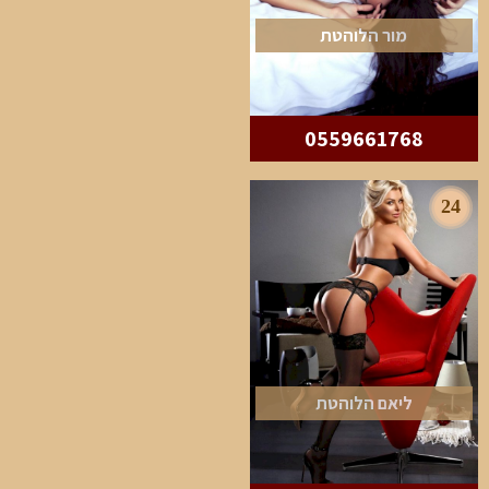
מור הלוהטת
0559661768
24
ליאם הלוהטת