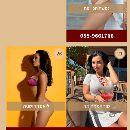
נטשה הכי יפה
055-9661768
26
21
מור המדהימה
ליאם החושנית