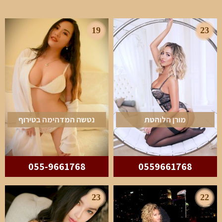
19
23
מורן הלוהטת
נטשה המדהימה בטירוף
055-9661768
0559661768
23
22