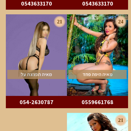
0543633170
0543633170
21
24
מאיה היפה פחד
מאיה הפצצת על
054-2630787
0559661768
21