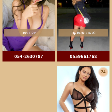
נטשה המפנקת
יולי היפה
054-2630787
0559661768
24