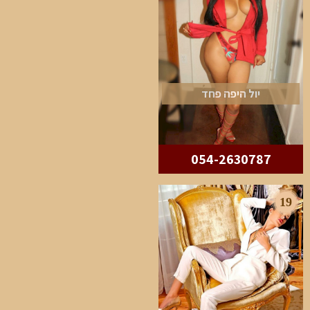
יול היפה פחד
054-2630787
19