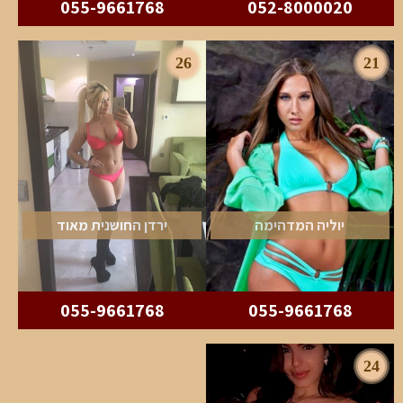
055-9661768
052-8000020
26
21
יוליה המדהימה
ירדן החושנית מאוד
055-9661768
055-9661768
24