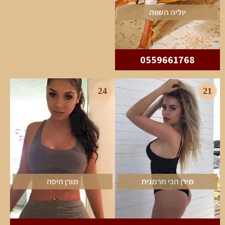
יוליה השווה
0559661768
24
21
מירן הכי חרמנית
מורן היפה