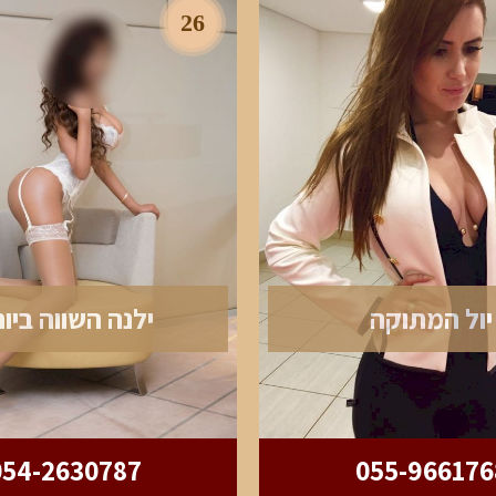
26
יול המתוקה
ילנה השווה ביו
054-2630787
055-966176