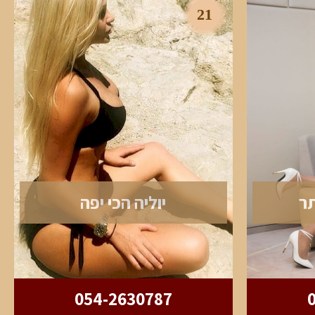
21
תר
יוליה הכי יפה
054-2630787