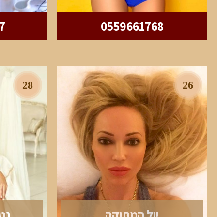
7
0559661768
28
26
יול המתוקה
נט