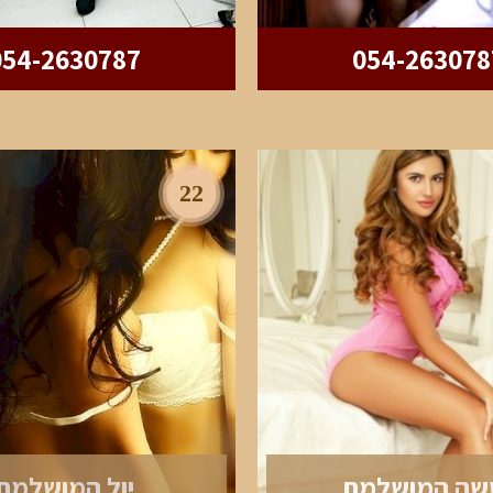
054-2630787
054-263078
22
שה המושלמת
יול המושלמת