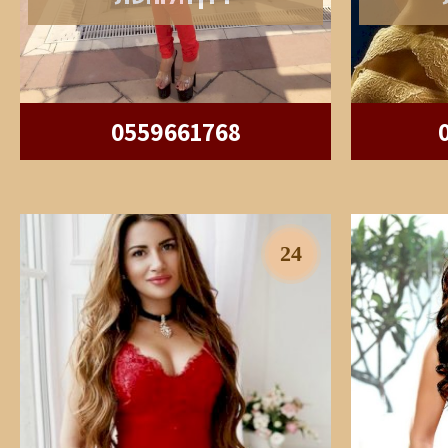
0559661768
24