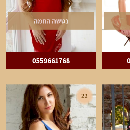
נטשה החמה
0559661768
22