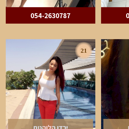
054-2630787
21
ירדן הלוהטת