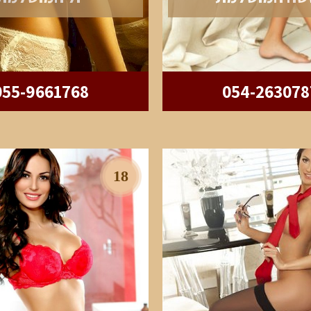
055-9661768
054-263078
18