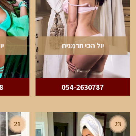
יול הכי חרמנית
יו
8
054-2630787
21
23