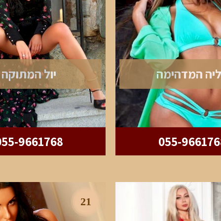
ליה המדהימה
יול המתוקה
055-9661768
055-966176
21