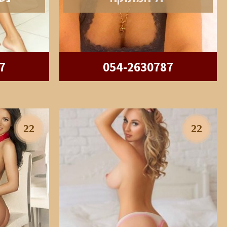
7
054-2630787
22
22