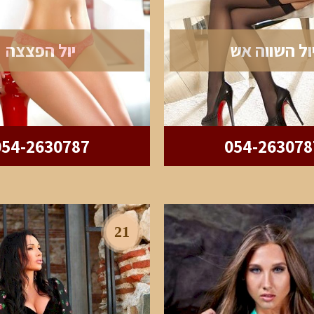
ול השווה אש
יול הפצצה
054-2630787
054-263078
21