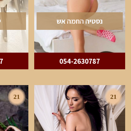
נסטיה החמה אש
י
7
054-2630787
21
21