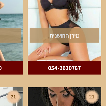
מירן החושנית
0
054-2630787
21
21