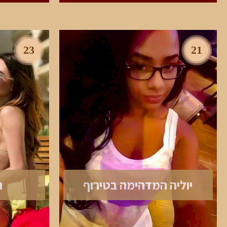
23
21
יוליה המדהימה בטירוף
נ