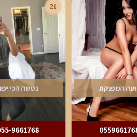
21
ועה המפנקת
נטשה הכי יפה
055-9661768
055966176