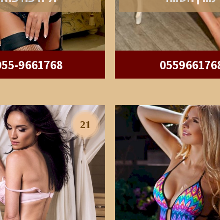
055-9661768
055966176
21