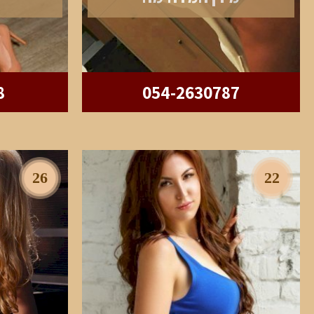
8
054-2630787
26
22