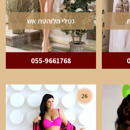
ת
נטלי הלוהטת אש
055-9661768
26