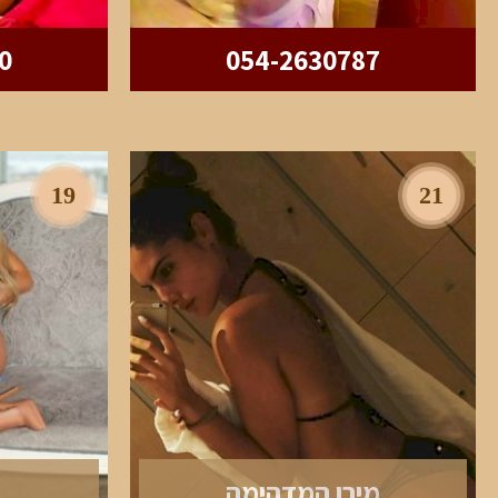
0
054-2630787
19
21
מירן המדהימה