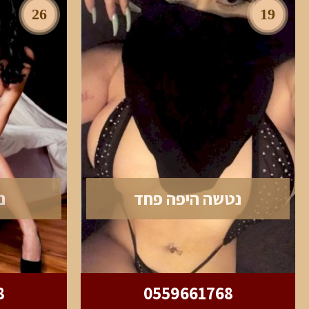
26
19
נטשה היפה פחד
נ
8
0559661768