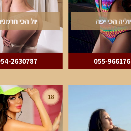
וליה הכי יפה
יול הכי חרמני
054-2630787
055-966176
18