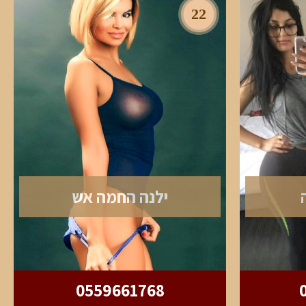
22
ילנה החמה אש
0559661768