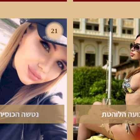
21
ועה הלוהטת
נטשה הכוסית