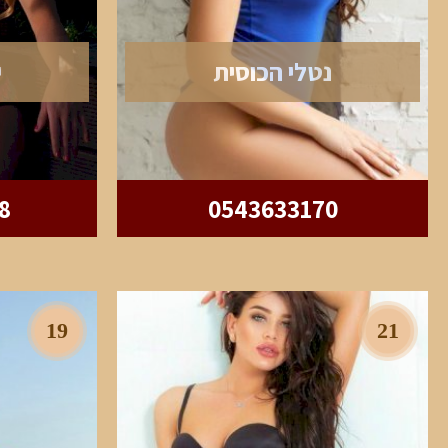
נטלי הכוסית
י
8
0543633170
19
21