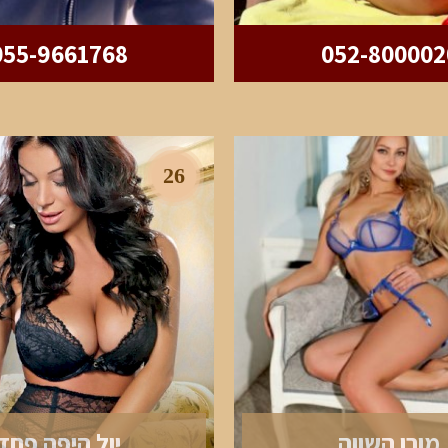
055-9661768
052-800002
26
מורן השווה
יול היפה פחד