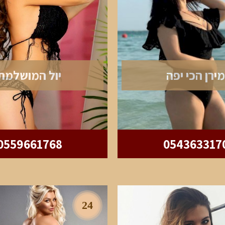
מירן הכי יפה
יול המושלמת
0559661768
054363317
24