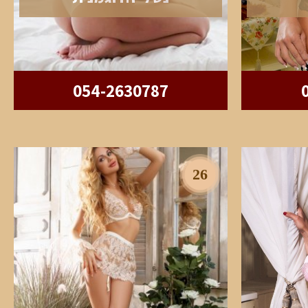
054-2630787
26