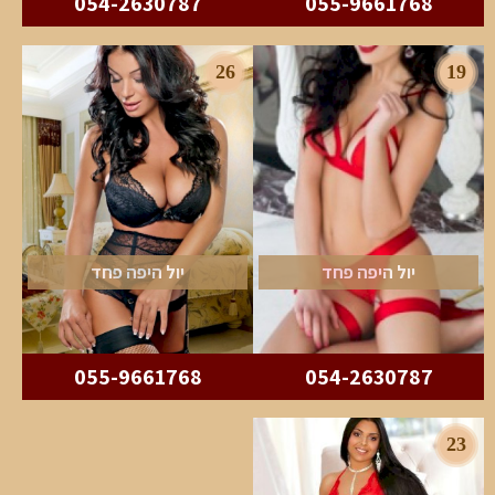
054-2630787
055-9661768
26
19
יול היפה פחד
יול היפה פחד
055-9661768
054-2630787
23