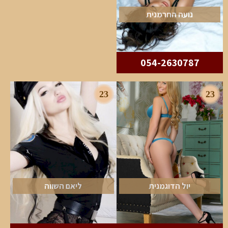
נועה החרמנית
054-2630787
23
23
יול הדוגמנית
ליאם השווה