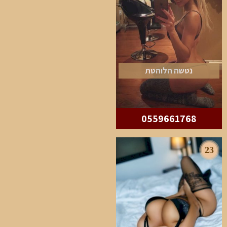
נטשה הלוהטת
0559661768
23