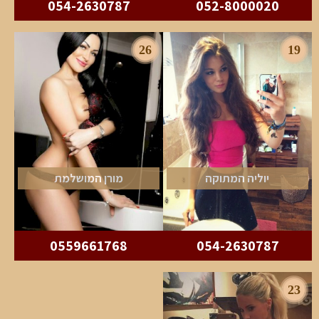
054-2630787
052-8000020
26
19
יוליה המתוקה
מורן המושלמת
0559661768
054-2630787
23