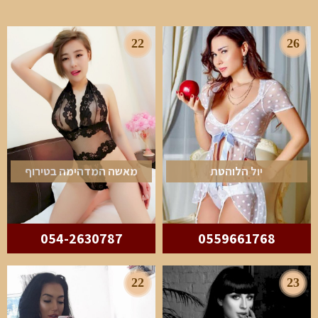
22
26
יול הלוהטת
מאשה המדהימה בטירוף
054-2630787
0559661768
22
23