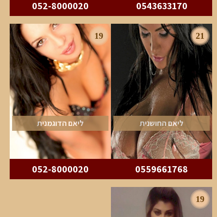
052-8000020
0543633170
19
21
ליאם החושנית
ליאם הדוגמנית
052-8000020
0559661768
19