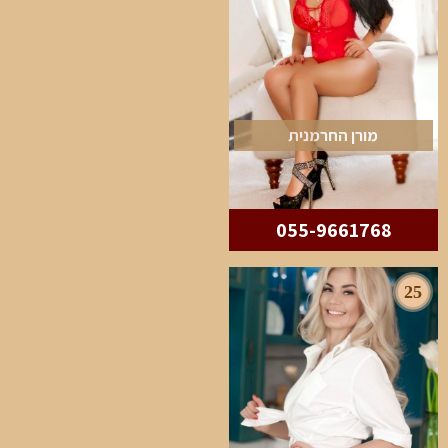
מורן החרמנית
055-9661768
25