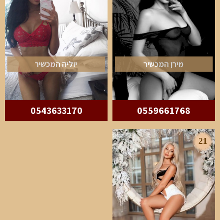
מירן המכשיר
יוליה המכשיר
0543633170
0559661768
21