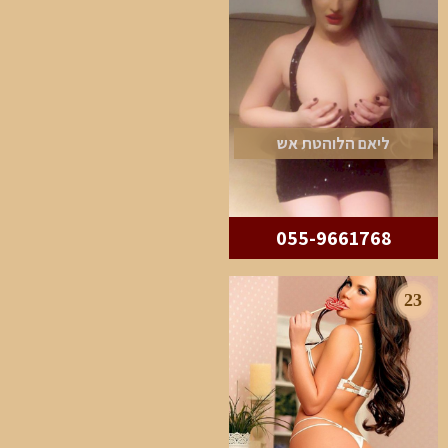
ליאם הלוהטת אש
055-9661768
23