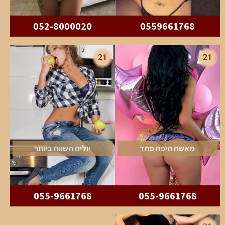
052-8000020
0559661768
21
21
מאשה היפה פחד
יוליה השווה ביותר
055-9661768
055-9661768