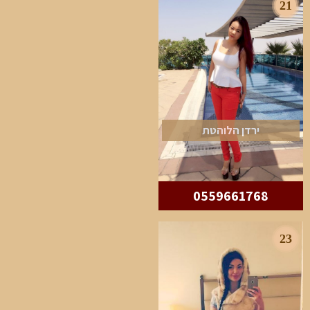
21
ירדן הלוהטת
0559661768
23