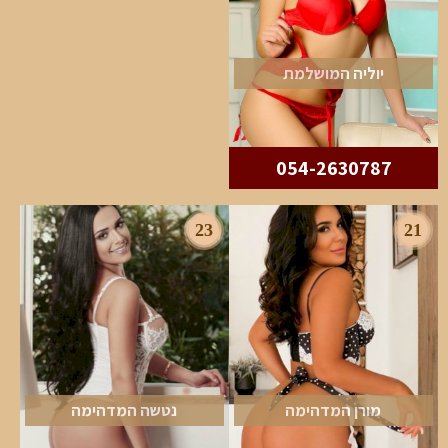
יוליה המושלמת
054-2630787
23
21
מורן המדהימה
נטשה המדהימה