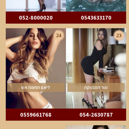
052-8000020
0543633170
24
23
מור המתוקה
ליאם החמה אש
0559661768
054-2630787