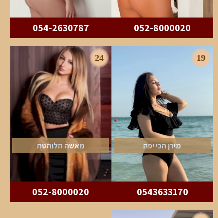
054-2630787
052-8000020
24
19
מירן הכי יפה
מאשה הלוהטת
052-8000020
0543633170