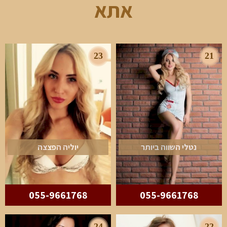
אתא
23
21
נטלי השווה ביותר
יוליה הפצצה
055-9661768
055-9661768
24
22