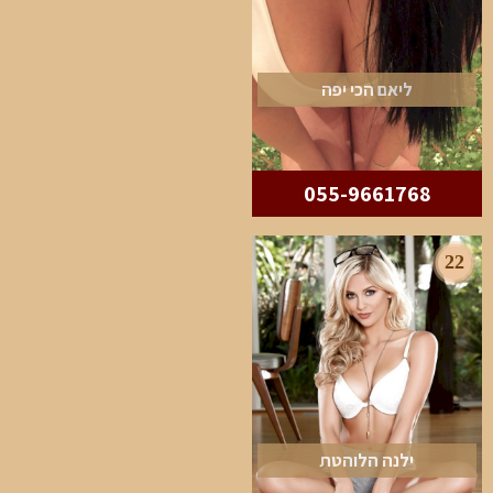
ליאם הכי יפה
055-9661768
22
ילנה הלוהטת