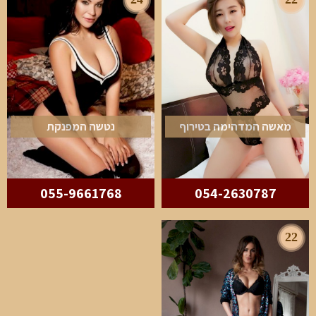
מאשה המדהימה בטירוף
נטשה המפנקת
055-9661768
054-2630787
22