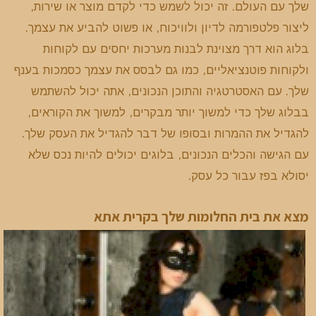
שלך עם העולם. זה יכול לשמש כדי לקדם מוצר או שירות,
ליצור פלטפורמה לדיון ולוויכוח, או פשוט להביע את עצמך.
בלוג הוא דרך מצוינת לבנות מערכות יחסים עם לקוחות
ולקוחות פוטנציאליים, כמו גם לבסס את עצמך כסמכות בענף
שלך. עם האסטרטגיה והתוכן הנכונים, אתה יכול להשתמש
בבלוג שלך כדי למשוך יותר מבקרים, למשוך את הקוראים,
להגדיל את ההמרות ובסופו של דבר להגדיל את העסק שלך.
עם הגישה והכלים הנכונים, בלוגים יכולים להיות נכס שלא
יסולא בפז עבור כל עסק.
מצא את בית החלומות שלך בקרית אתא