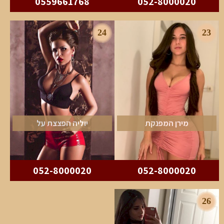
0559661768
052-8000020
24
23
מירן המפנקת
יוליה הפצצת על
052-8000020
052-8000020
26