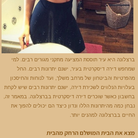
ברצלונה היא עיר תוססת המציעה מתקני מגורים רבים. למי
שמחפש דירה דיסקרטית בעיר, ישנם יתרונות רבים. החל
מהפרטיות והביטחון של מרחב משלך, ועד לנוחות והחיסכון
בעלויות הנלווים לשכירת דירה, ישנם יתרונות רבים שיש לקחת
בחשבון כאשר שוכרים דירה דיסקרטית בברצלונה. במאמר זה,
נבחן כמה מהיתרונות הללו ונדון כיצד הם יכולים להפוך את
החיים בברצלונה למהנים יותר.
מצא את הבית המושלם הרחק מהבית