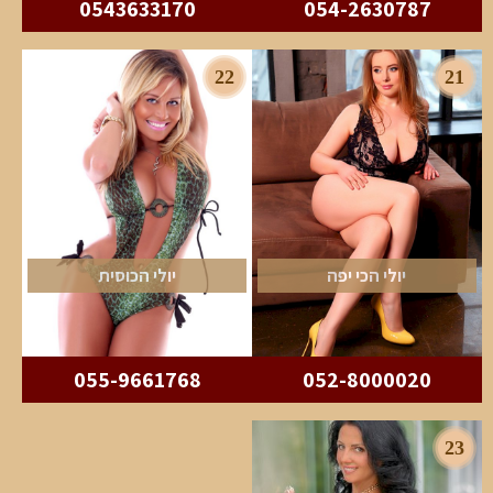
0543633170
054-2630787
22
21
יולי הכי יפה
יולי הכוסית
055-9661768
052-8000020
23