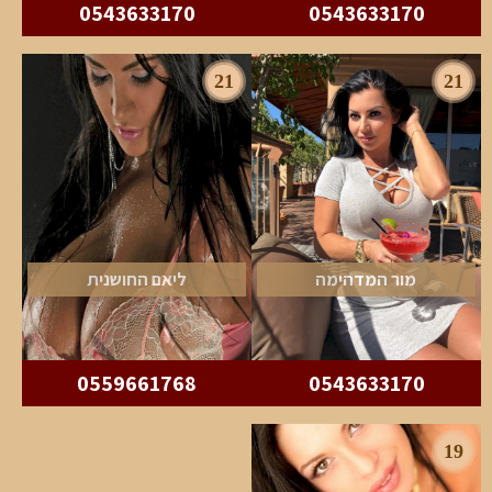
0543633170
0543633170
21
21
מור המדהימה
ליאם החושנית
0559661768
0543633170
19