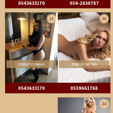
0543633170
054-2630787
21
26
מור הכי חרמנית
מאשה הדוגמנית
0543633170
0559661768
24