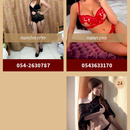
מורן החמה
יוליה הלוהטת
054-2630787
0543633170
24