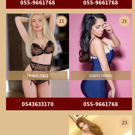
055-9661768
055-9661768
21
21
נטשה השווה
נועה השווה
0543633170
055-9661768
23