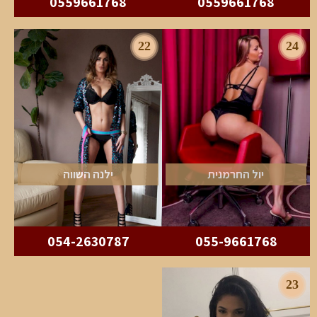
0559661768
0559661768
22
24
יול החרמנית
ילנה השווה
054-2630787
055-9661768
23