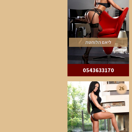
ליאם הלוהטת
0543633170
26