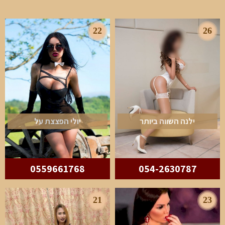
22
26
ילנה השווה ביותר
יולי הפצצת על
0559661768
054-2630787
21
23