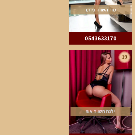
מור השווה ביותר
0543633170
19
ילנה השווה אש