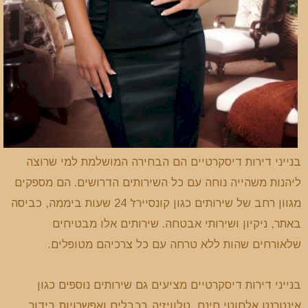
בנייני דירות דיסקרטיים הם הבחירה המושלמת למי שרוצה
ליהנות משהייה נוחה עם כל השירותים הדרושים. הם מספקים
מגוון רחב של שירותים כגון קונסיירז' 24 שעות ביממה, כביסה
באתר, ניקיון ושירותי אבטחה. שירותים אלו מבטיחים
שלאורחים שהות ללא טרחה עם כל צרכיהם מטופלים.
בנייני דירות דיסקרטיים מציעים גם שירותים נוספים כגון
אינטרנט אלחוטי חינם, טלוויזיה בכבלים ואפשרויות בידור