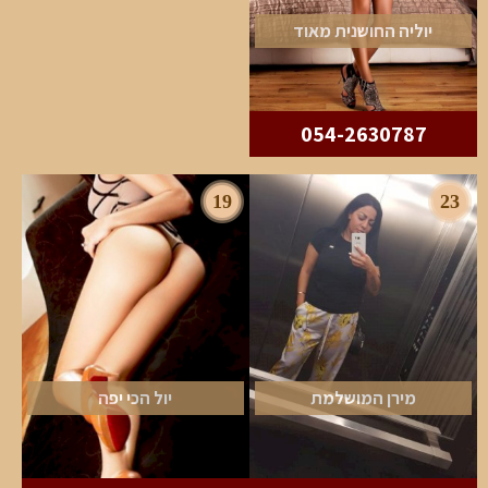
יוליה החושנית מאוד
054-2630787
19
23
מירן המושלמת
יול הכי יפה