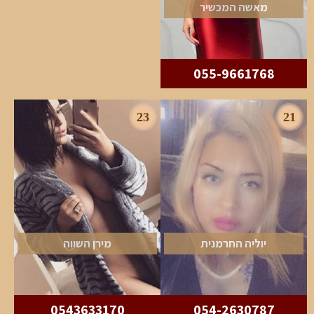
מאשה המכשיר
055-9661768
23
21
יוליה החרמנית
מירן השווה
0543633170
054-2630787