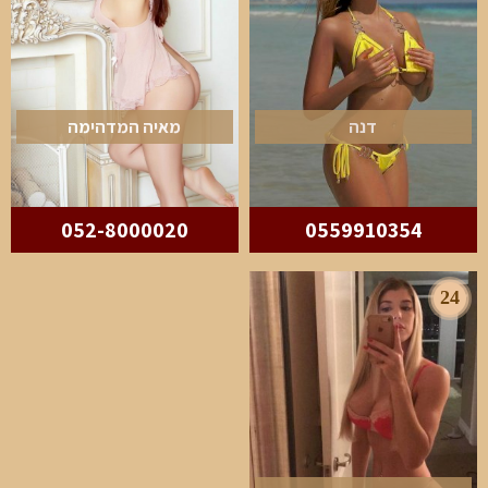
דנה
מאיה המדהימה
052-8000020
0559910354
24