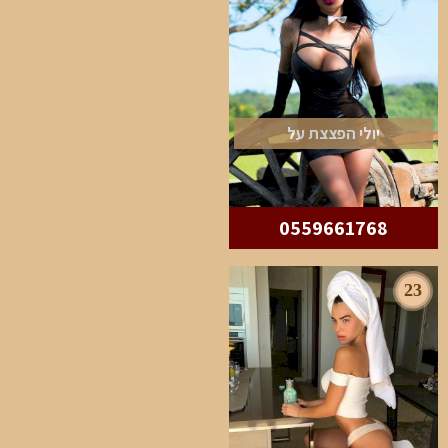
יולי הפצצת על
0559661768
23