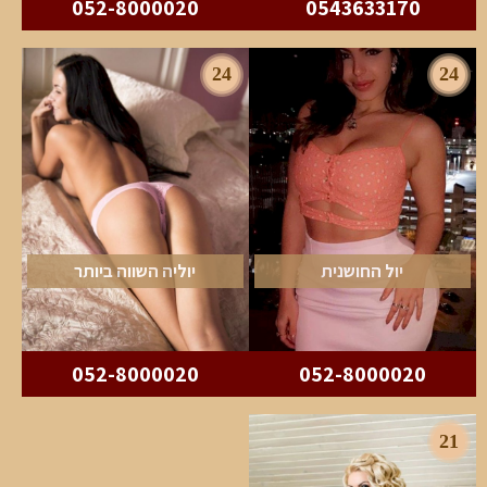
052-8000020
0543633170
24
24
יול החושנית
יוליה השווה ביותר
052-8000020
052-8000020
21