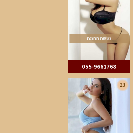
נטשה החמה
055-9661768
23