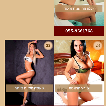
ילנה החושנית מאוד
055-9661768
22
23
מור החרמנית
מאשה השווה ביותר