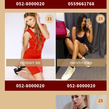
052-8000020
0559661768
21
23
מאיה הלוהטת
מור המפנקת
052-8000020
052-8000020
23