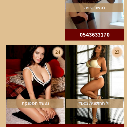
נטשה היפה
0543633170
24
23
יול החושנית מאוד
נטשה המפנקת