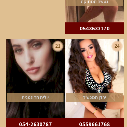
נטשה המתוקה
0543633170
21
24
ירדן המכשיר
יוליה הדוגמנית
054-2630787
0559661768