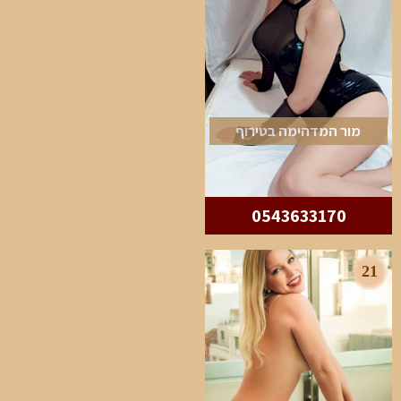
מור המדהימה בטירוף
0543633170
21