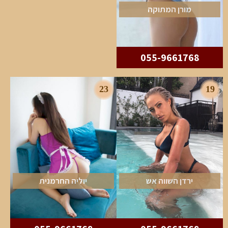
מורן המתוקה
055-9661768
23
19
ירדן השווה אש
יוליה החרמנית