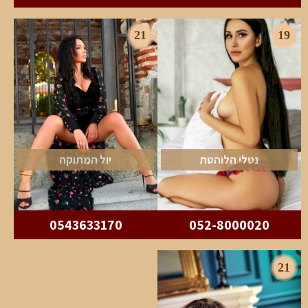
21
19
נטלי הלוהטת
יול המתוקה
0543633170
052-8000020
21