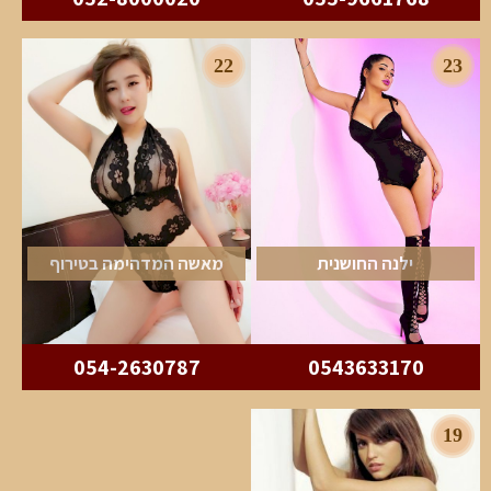
22
23
ילנה החושנית
מאשה המדהימה בטירוף
054-2630787
0543633170
19