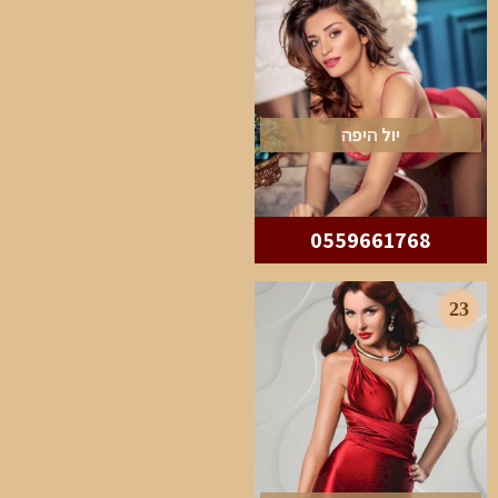
יול היפה
0559661768
23