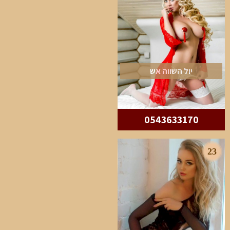
יול השווה אש
0543633170
23