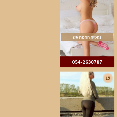
נסטיה החמה אש
054-2630787
19