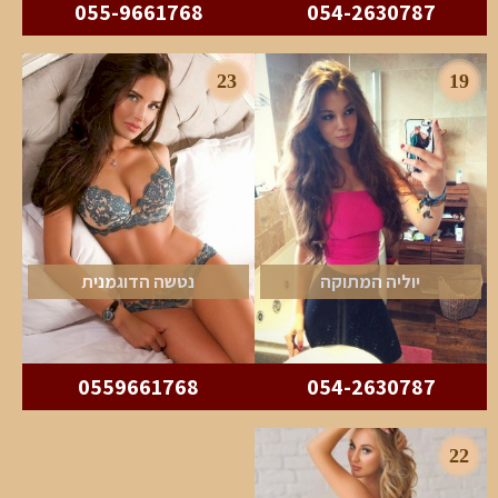
055-9661768
054-2630787
23
19
יוליה המתוקה
נטשה הדוגמנית
0559661768
054-2630787
22