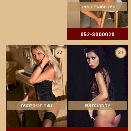
מירן החושנית מאוד
052-8000020
22
21
יול החמה אש
נועה הכי חרמנית