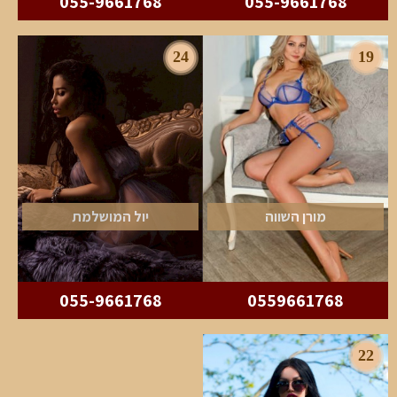
055-9661768
055-9661768
24
19
מורן השווה
יול המושלמת
055-9661768
0559661768
22