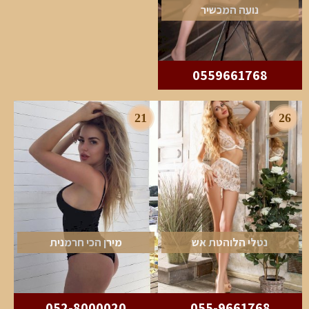
נועה המכשיר
0559661768
21
26
נטלי הלוהטת אש
מירן הכי חרמנית
052-8000020
055-9661768