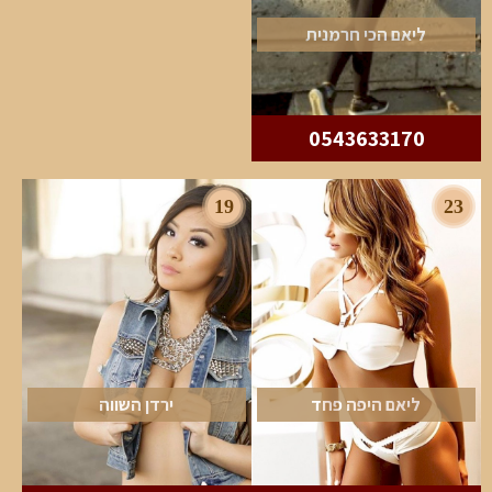
ליאם הכי חרמנית
0543633170
19
23
ליאם היפה פחד
ירדן השווה