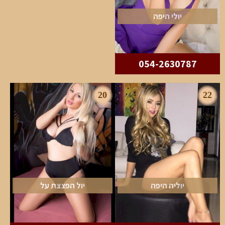
יולי היפה
054-2630787
20
22
יוליה היפה
יול הפצצת על