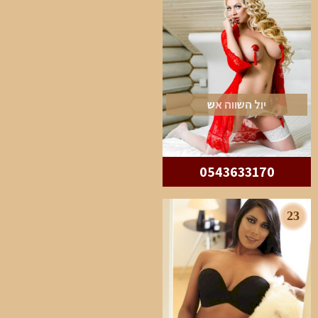
יול השווה אש
0543633170
23