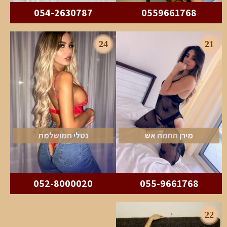
054-2630787
0559661768
24
21
מירן החמה אש
נטלי המושלמת
052-8000020
055-9661768
22