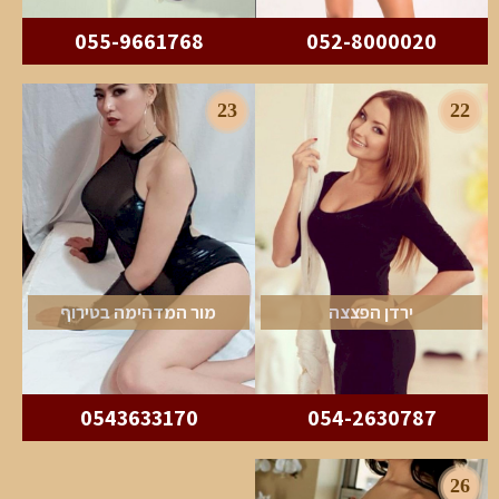
055-9661768
052-8000020
23
22
ירדן הפצצה
מור המדהימה בטירוף
0543633170
054-2630787
26