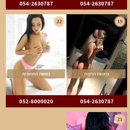
054-2630787
054-2630787
22
19
מאשה החמה
נטשה החושנית
052-8000020
054-2630787
21