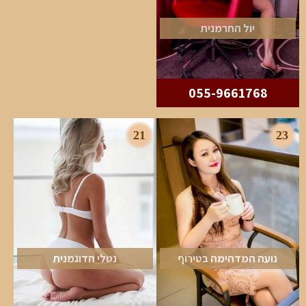
יול החרמנית
055-9661768
21
23
נועה המדהימה בטירוף
נטלי הדוגמנית