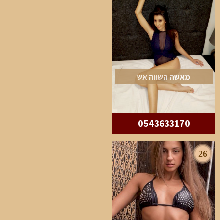
מאשה השווה אש
0543633170
26