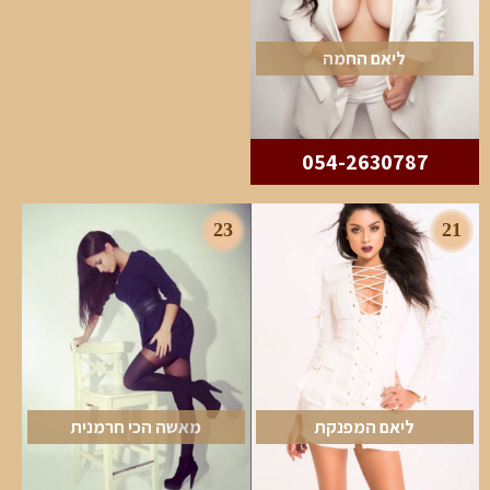
ליאם החמה
054-2630787
23
21
ליאם המפנקת
מאשה הכי חרמנית