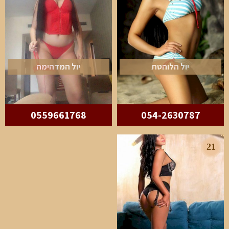
יול הלוהטת
יול המדהימה
0559661768
054-2630787
21