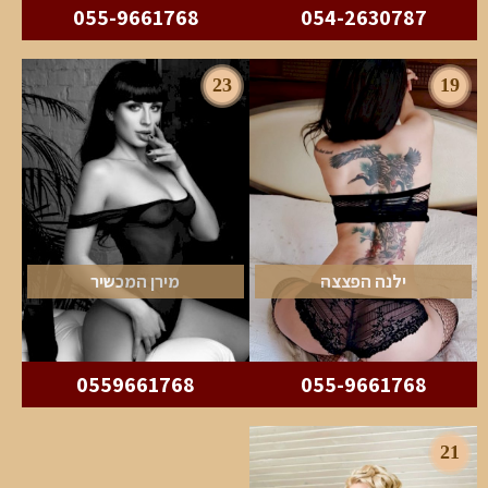
055-9661768
054-2630787
23
19
ילנה הפצצה
מירן המכשיר
0559661768
055-9661768
21