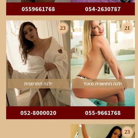
0559661768
054-2630787
23
21
ילנה החושנית מאוד
ילנה החרמנית
052-8000020
055-9661768
23