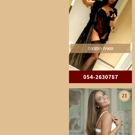
מאיה הפצצה
054-2630787
21