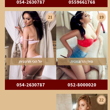
054-2630787
0559661768
21
19
מירן הדוגמנית
יול הכי חרמנית
054-2630787
052-8000020
22