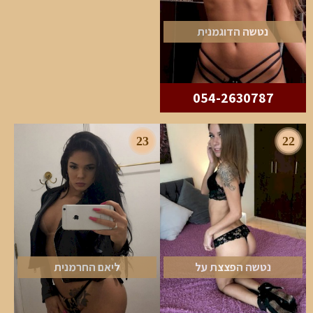
נטשה הדוגמנית
054-2630787
23
22
נטשה הפצצת על
ליאם החרמנית