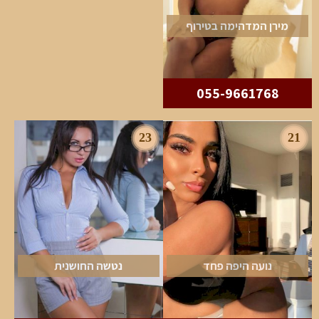
מירן המדהימה בטירוף
055-9661768
23
21
נועה היפה פחד
נטשה החושנית