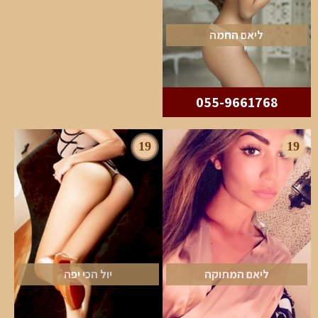
ליאם החמה
055-9661768
19
19
ליאם המתוקה
יול הכי יפה