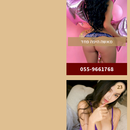
מאשה היפה פחד
055-9661768
23