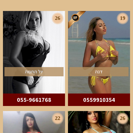
26
19
דנה
יול החמה
055-9661768
0559910354
22
26