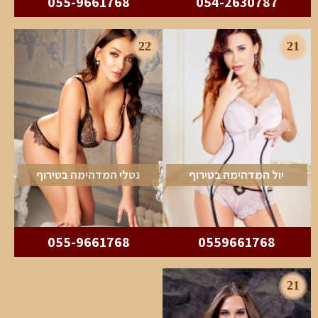
055-9661768
054-2630787
22
21
יול המדהימה בטירוף
נטלי המדהימה בטירוף
055-9661768
0559661768
21