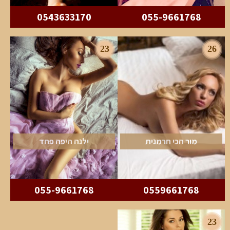
0543633170
055-9661768
23
26
מור הכי חרמנית
ילנה היפה פחד
055-9661768
0559661768
23