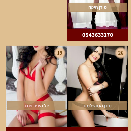
מירן היפה
0543633170
19
26
מורן המושלמת
יול היפה פחד