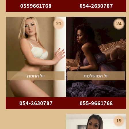
0559661768
054-2630787
21
24
יול המושלמת
יול החמה
054-2630787
055-9661768
19