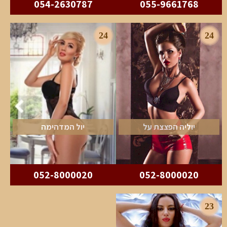
054-2630787
055-9661768
24
24
יוליה הפצצת על
יול המדהימה
052-8000020
052-8000020
23