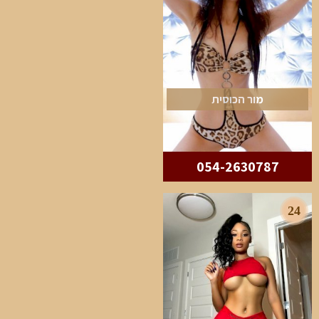
מור הכוסית
054-2630787
24