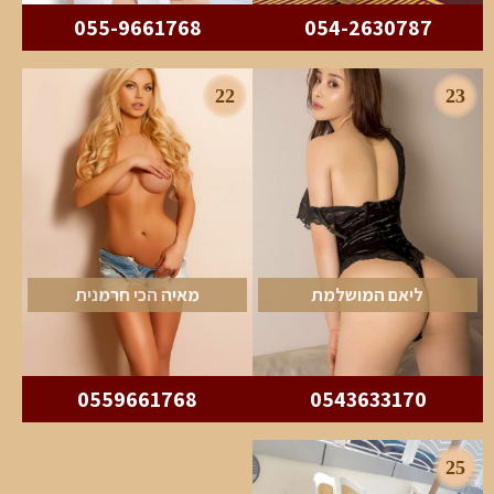
055-9661768
054-2630787
22
23
ליאם המושלמת
מאיה הכי חרמנית
0559661768
0543633170
25