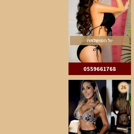
יול המושלמת
0559661768
26