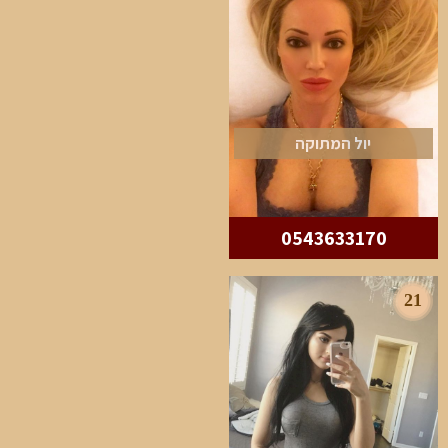
יול המתוקה
0543633170
21