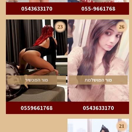
0543633170
055-9661768
23
26
מור המושלמת
מור המכשיר
0559661768
0543633170
21