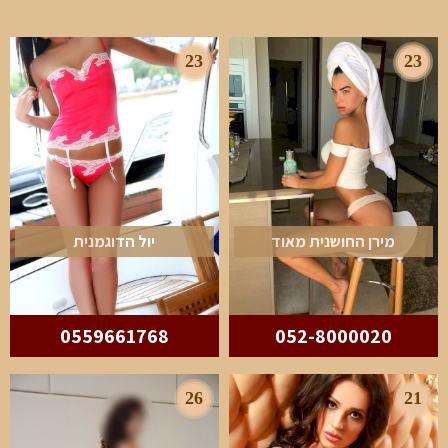
23
23
מירן החושנית מאוד
יול הדוגמנית
0559661768
052-8000020
26
21