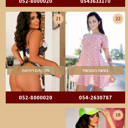
052-8000020
0543633170
21
22
נטשה המכשיר
מורן המדהימה
052-8000020
054-2630787
18