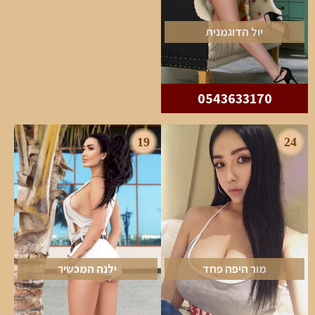
יול הדוגמנית
0543633170
19
24
מור היפה פחד
ילנה המכשיר