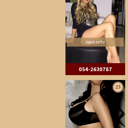
יוליה היפה
054-2630787
23