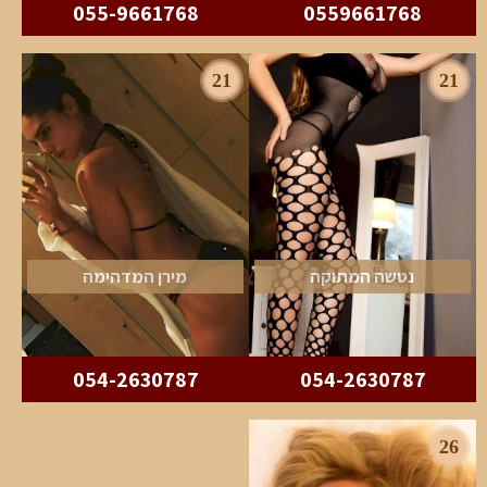
055-9661768
0559661768
21
21
נטשה המתוקה
מירן המדהימה
054-2630787
054-2630787
26