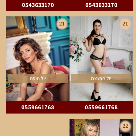
0543633170
0543633170
21
21
יול הפצצה
יול היפה
0559661768
0559661768
22