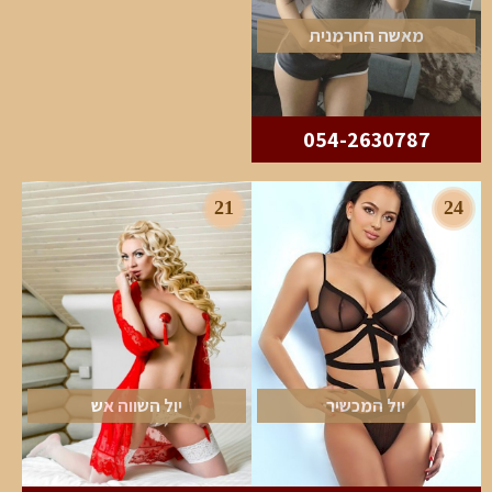
מאשה החרמנית
054-2630787
21
24
יול המכשיר
יול השווה אש