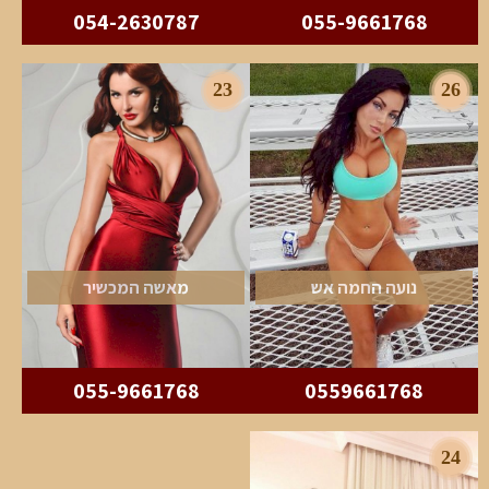
054-2630787
055-9661768
23
26
נועה החמה אש
מאשה המכשיר
055-9661768
0559661768
24