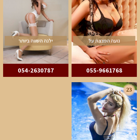
נועה הפצצת על
ילנה השווה ביותר
054-2630787
055-9661768
23