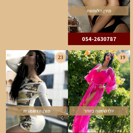
מירן הלוהטת
054-2630787
23
19
יולי השווה ביותר
מורן הדוגמנית