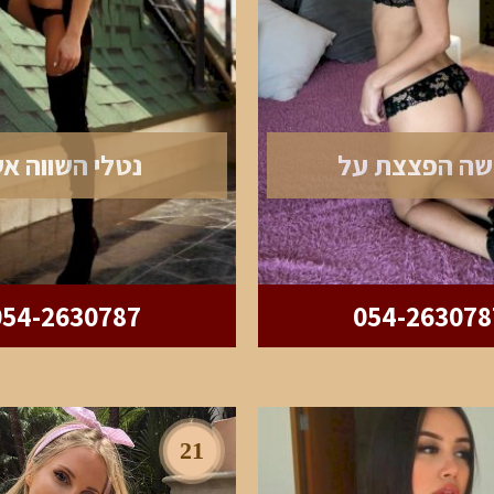
שה הפצצת על
נטלי השווה א
054-2630787
054-263078
21