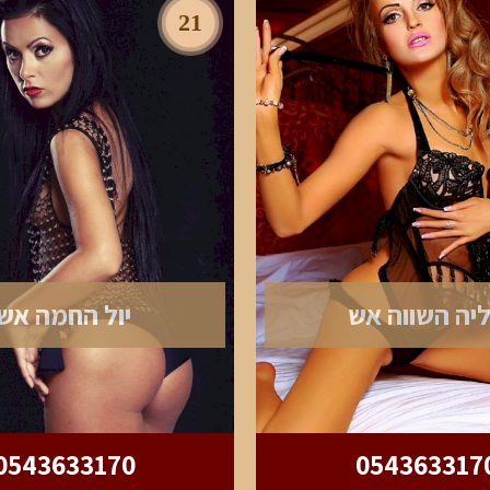
21
ליה השווה אש
יול החמה אש
0543633170
054363317