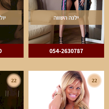
ילנה השווה
יול
0
054-2630787
22
22