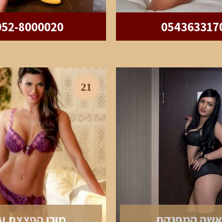
052-8000020
054363317
21
שה המפנקת
מורן הפצצת ע