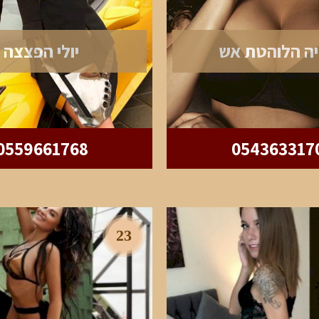
יה הלוהטת אש
יולי הפצצה
0559661768
054363317
23