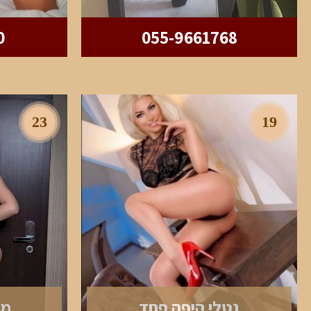
0
055-9661768
23
19
נטלי היפה פחד
מא