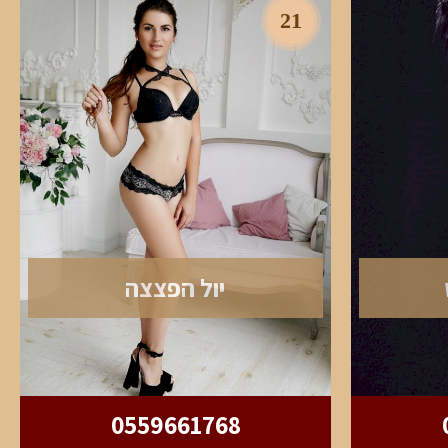
21
יול הפצצה
0559661768