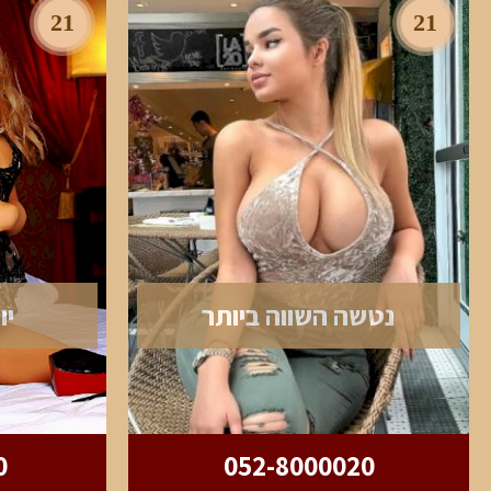
21
21
נטשה השווה ביותר
יו
0
052-8000020