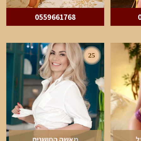
0559661768
25
ל
מאשה החושנית