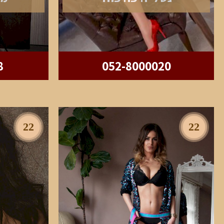
8
052-8000020
22
22