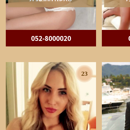
052-8000020
23