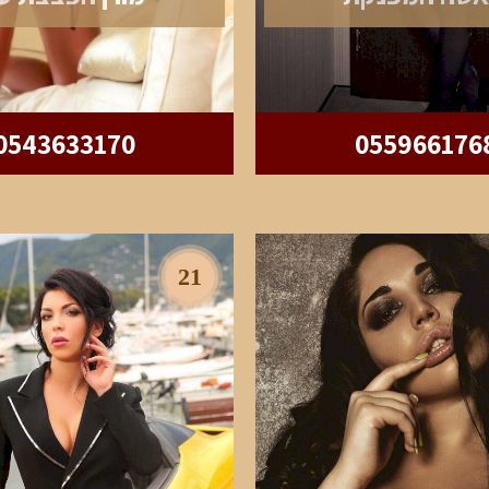
0543633170
055966176
21