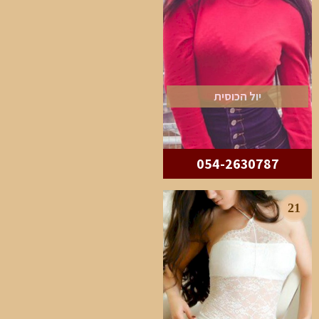
יול הכוסית
054-2630787
21