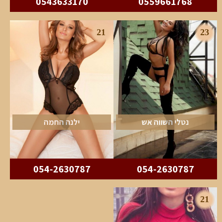
0543633170
0559661768
21
23
נטלי השווה אש
ילנה החמה
054-2630787
054-2630787
21