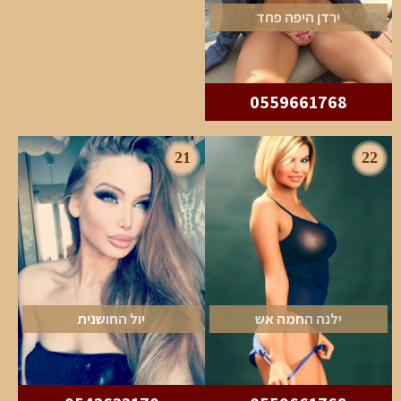
ירדן היפה פחד
0559661768
21
22
ילנה החמה אש
יול החושנית