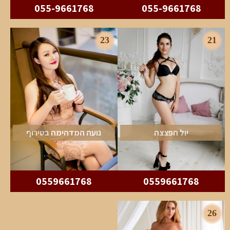
055-9661768
055-9661768
23
21
יול הפצצה
נועה המדהימה בטירוף
0559661768
0559661768
26