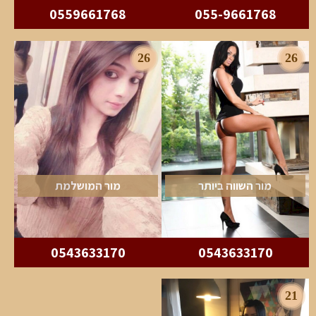
0559661768
055-9661768
26
26
מור השווה ביותר
מור המושלמת
0543633170
0543633170
21