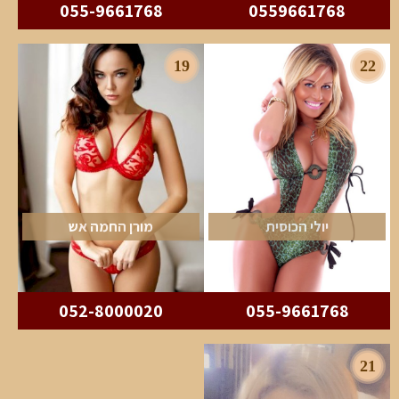
055-9661768
0559661768
19
22
יולי הכוסית
מורן החמה אש
052-8000020
055-9661768
21