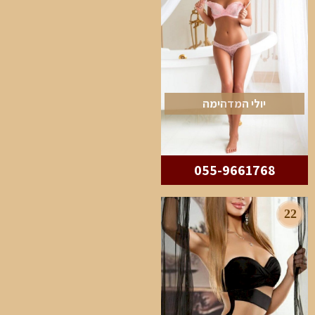
יולי המדהימה
055-9661768
22