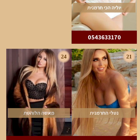
יוליה הכי חרמנית
0543633170
24
21
נטלי החרמנית
מאשה הלוהטת