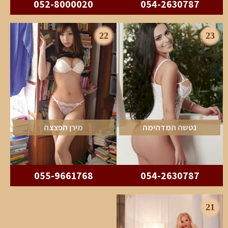
052-8000020
054-2630787
22
23
נטשה המדהימה
מירן הפצצה
055-9661768
054-2630787
21