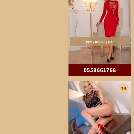
מורן השווה אש
0559661768
19