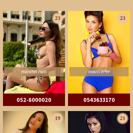
23
23
יוליה השווה
נועה הלוהטת
052-8000020
0543633170
19
21