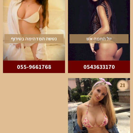
יול החמה אש
נטשה המדהימה בטירוף
055-9661768
0543633170
21