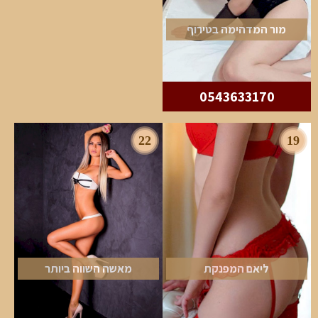
מור המדהימה בטירוף
0543633170
22
19
ליאם המפנקת
מאשה השווה ביותר