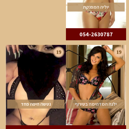
יוליה המפנקת
054-2630787
19
19
ילנה המדהימה בטירוף
נטשה היפה פחד