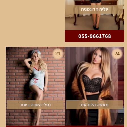
יוליה הדוגמנית
055-9661768
21
24
מאשה הלוהטת
נטלי השווה ביותר