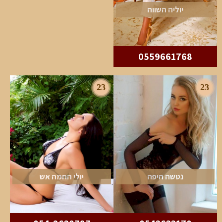
יוליה השווה
0559661768
23
23
נטשה היפה
יולי החמה אש