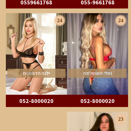
0559661768
055-9661768
24
24
נטלי המושלמת
ילנה הדוגמנית
052-8000020
052-8000020
23