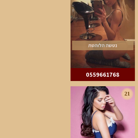
נטשה הלוהטת
0559661768
21