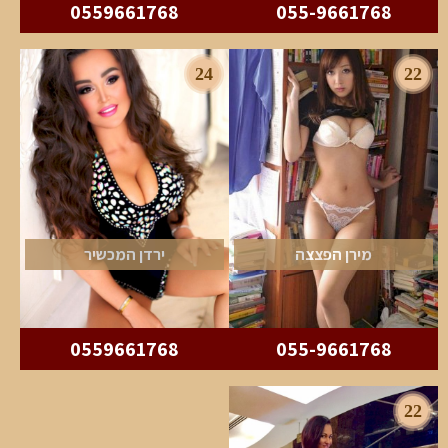
0559661768
055-9661768
24
22
מירן הפצצה
ירדן המכשיר
0559661768
055-9661768
22