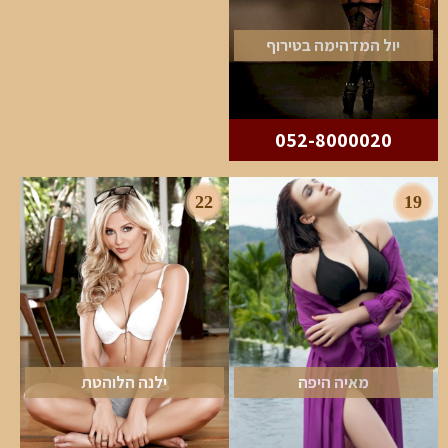
יול המדהימה בטירוף
052-8000020
22
19
מאיה היפה
ילנה הלוהטת