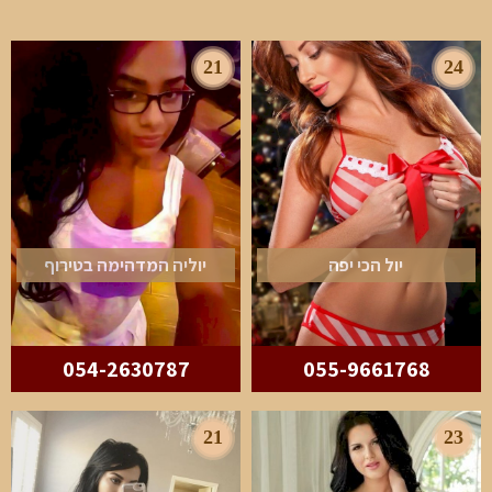
21
24
יול הכי יפה
יוליה המדהימה בטירוף
054-2630787
055-9661768
21
23