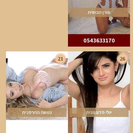
מורן הכוסית
0543633170
21
26
יולי הדוגמנית
נטשה החרמנית