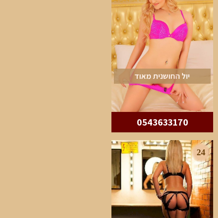
יול החושנית מאוד
0543633170
24