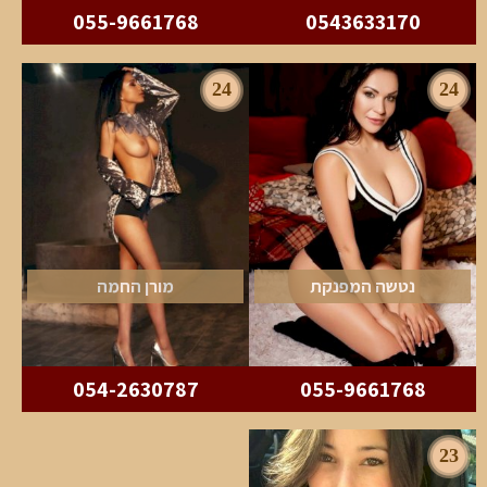
055-9661768
0543633170
24
24
נטשה המפנקת
מורן החמה
054-2630787
055-9661768
23