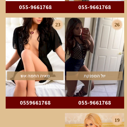
055-9661768
055-9661768
23
26
יול המפנקת
מאיה החמה אש
0559661768
055-9661768
19