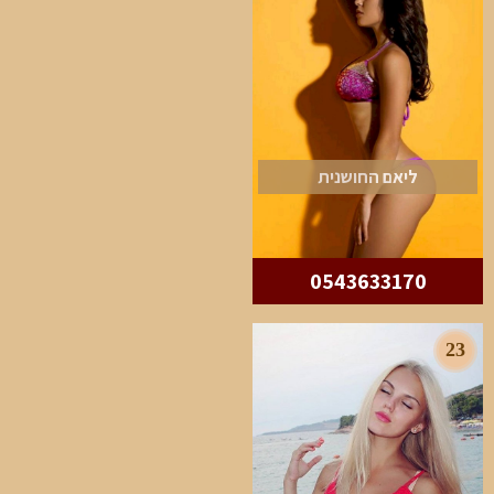
ליאם החושנית
0543633170
23