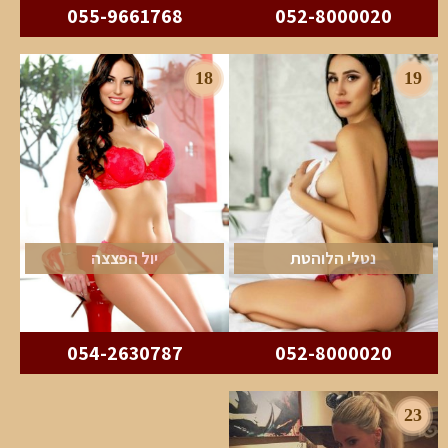
055-9661768
052-8000020
18
19
נטלי הלוהטת
יול הפצצה
054-2630787
052-8000020
23