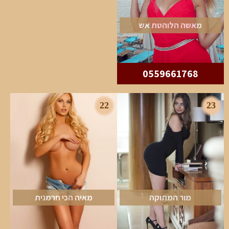
מאשה הלוהטת אש
0559661768
22
23
מור המתוקה
מאיה הכי חרמנית