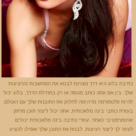
כתיבת בלוג היא דרך מצוינת לבטא את המחשבות והרעיונות
שלך. בין אם אתה כותב מנוסה או רק בתחילת הדרך, בלוג יכול
להיות פלטפורמה מדהימה לחלוק את התובנות שלך עם העולם.
בעזרת כותבי בינה מלאכותית, אתה יכול ליצור תוכן מרתק
ואינפורמטיבי כאחד. עוזרי כתיבה בינה מלאכותית יכולים
לעזור לך ליצור רעיונות, לבנות את התוכן שלך ואפילו להציע