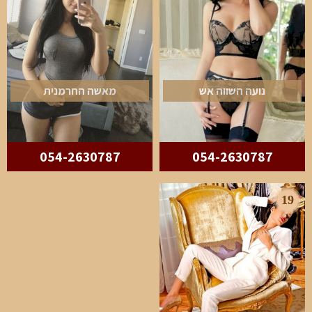
נועה השווה אש
מאשה החרמנית
054-2630787
054-2630787
19