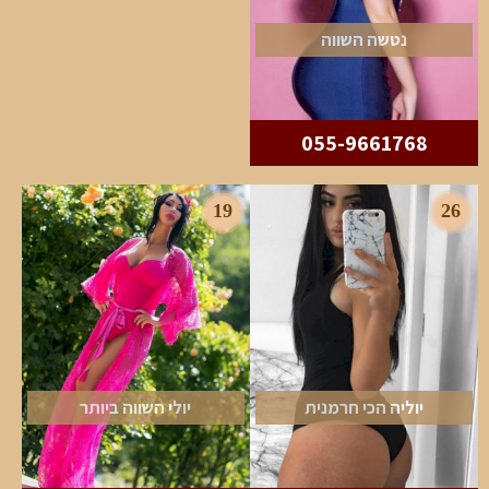
נטשה השווה
055-9661768
19
26
יוליה הכי חרמנית
יולי השווה ביותר