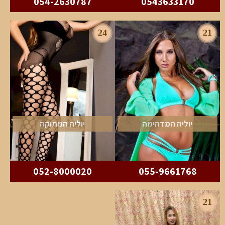
054-2630787
0543633170
24
21
יוליה המדהימה
יוליה המתוקה
052-8000020
055-9661768
21