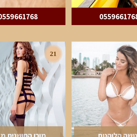
0559661768
055966176
21
טשה הלוהטת
מורן החושנית מ