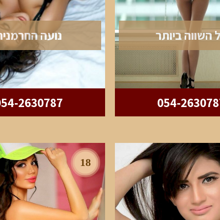
ל השווה ביותר
נועה החרמנית
054-2630787
054-263078
18