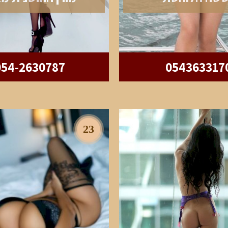
054-2630787
054363317
23