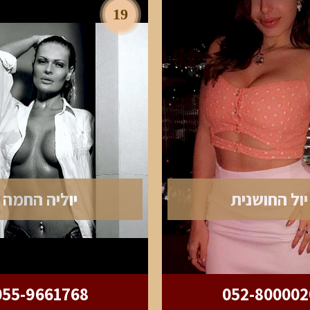
19
יול החושנית
יוליה החמה
055-9661768
052-800002