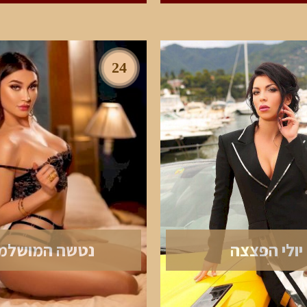
24
יולי הפצצה
נטשה המושלמ