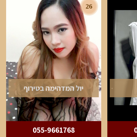
26
יול המדהימה בטירוף
055-9661768