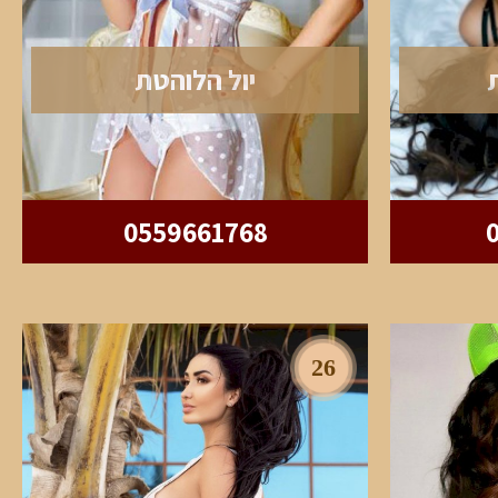
יול הלוהטת
0559661768
26