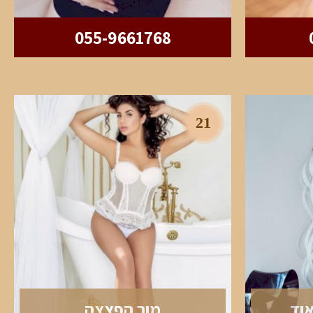
055-9661768
21
אוד
מור הפצצה