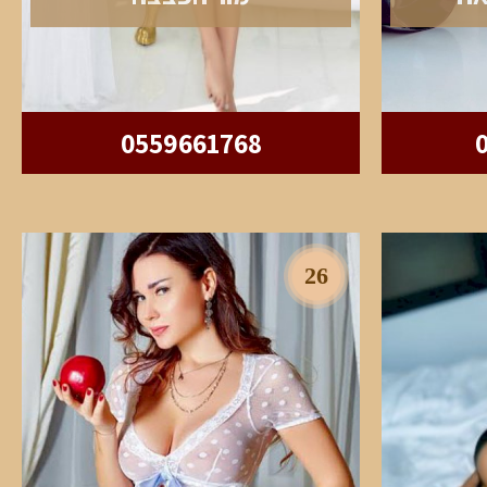
0559661768
26