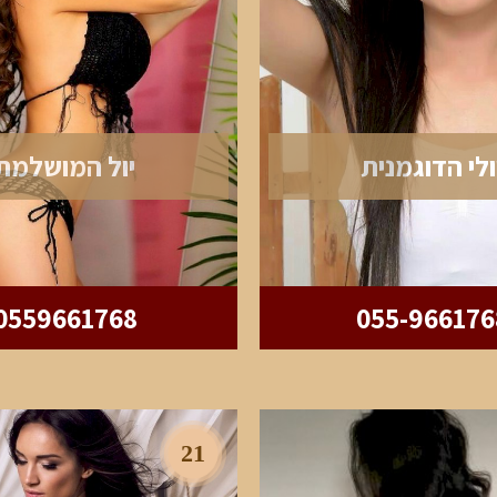
ולי הדוגמנית
יול המושלמת
0559661768
055-966176
21