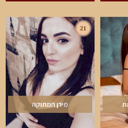
21
ת
מירן המתוקה