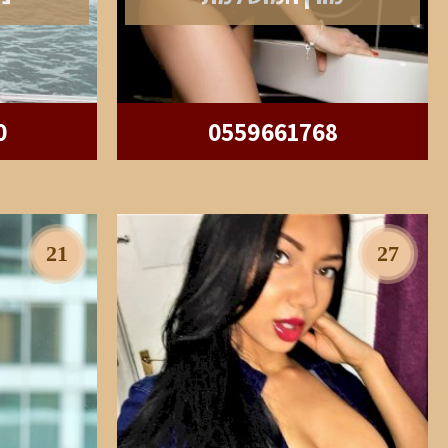
0
0559661768
21
27