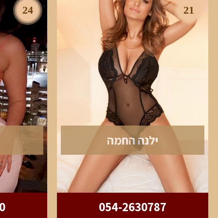
24
21
ילנה החמה
0
054-2630787