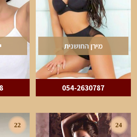
מירן החושנית
י
8
054-2630787
22
24