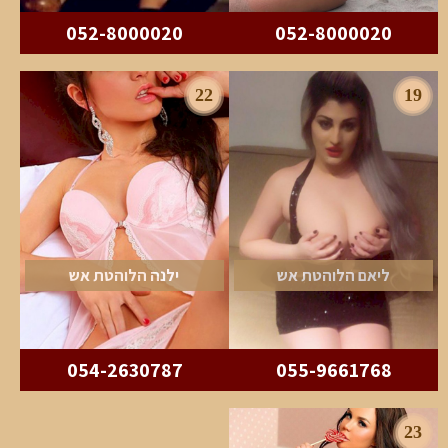
052-8000020
052-8000020
22
19
ליאם הלוהטת אש
ילנה הלוהטת אש
054-2630787
055-9661768
23