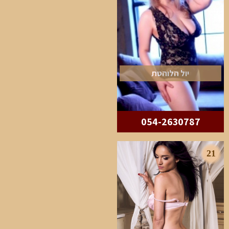
יול הלוהטת
054-2630787
21