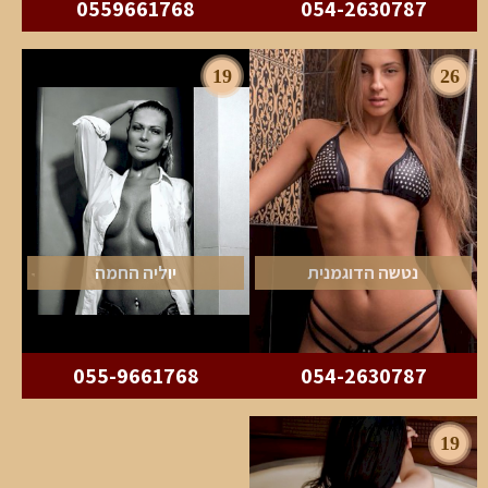
0559661768
054-2630787
19
26
נטשה הדוגמנית
יוליה החמה
055-9661768
054-2630787
19