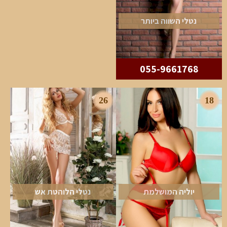
נטלי השווה ביותר
055-9661768
26
18
יוליה המושלמת
נטלי הלוהטת אש