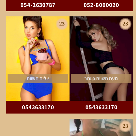
054-2630787
052-8000020
23
23
נועה השווה ביותר
יוליה השווה
0543633170
0543633170
23