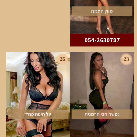
מורן החמה
054-2630787
26
23
נטשה הכי חרמנית
יול היפה פחד