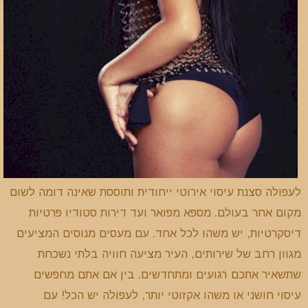
לעפולה סצנת עיסוי אירוטי ייחודית ותוססת שאינה דומה לשום
מקום אחר בעולם. מספא מפואר ועד דירות סטודיו פרטיות
דיסקרטיות, יש משהו לכל אחד. עם מעסים מנוסים המציעים
מגוון רחב של שירותים, העיר מציעה חוויה בלתי נשכחת
שתשאיר אתכם רגועים ומתחדשים. בין אם אתם מחפשים
עיסוי חושני או משהו אקזוטי יותר, לעפולה יש הכל! עם