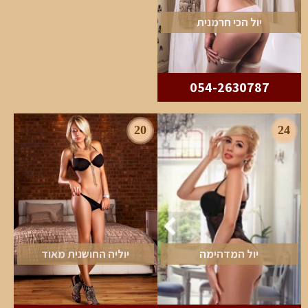
יול הכי חרמנית
054-2630787
20
24
יול המדהימה
יוליה החושנית מאוד