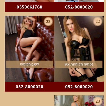
0559661768
052-8000020
23
22
נסטיה הלוהטת אש
ליאם הכוסית
052-8000020
052-8000020
23