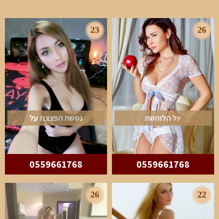
23
26
יול הלוהטת
נטשה הפצצת על
0559661768
0559661768
26
22