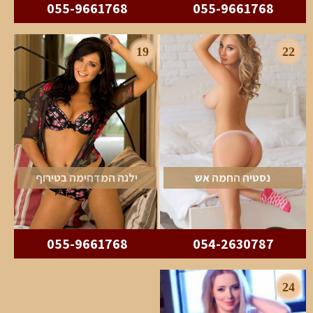
055-9661768
055-9661768
19
22
נסטיה החמה אש
ילנה המדהימה בטירוף
055-9661768
054-2630787
24