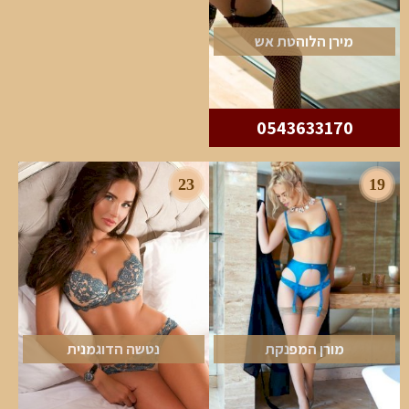
מירן הלוהטת אש
0543633170
23
19
מורן המפנקת
נטשה הדוגמנית