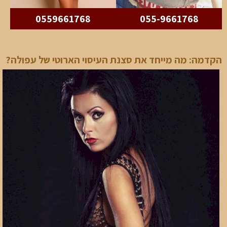
0559661768
055-9661768
הקדמה: מה מייחד את סצנת העיסוי הארוטי של עפולה?