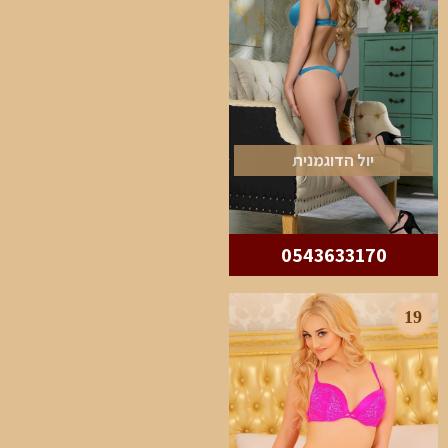
יול הדוגמנית
0543633170
19