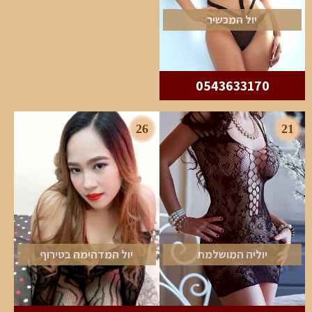
יול המכשיר
0543633170
26
21
יוליה המושלמת
יול המדהימה בטירוף