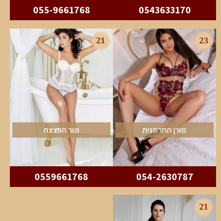
055-9661768
0543633170
21
23
מורן החרמנית
מור הפצצה
0559661768
054-2630787
21