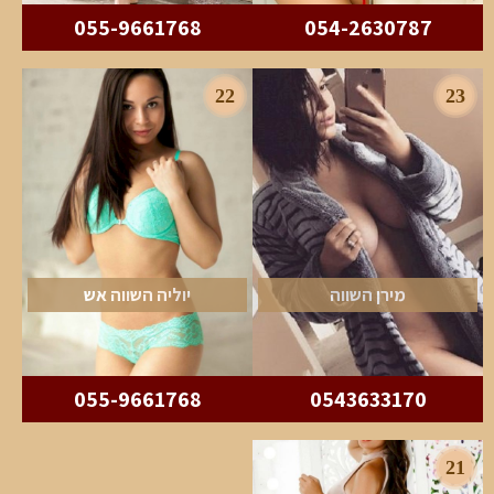
055-9661768
054-2630787
22
23
מירן השווה
יוליה השווה אש
055-9661768
0543633170
21