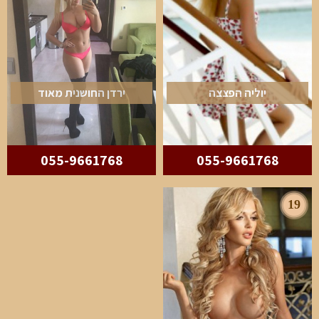
יוליה הפצצה
ירדן החושנית מאוד
055-9661768
055-9661768
19