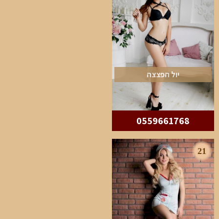
יול הפצצה
0559661768
21