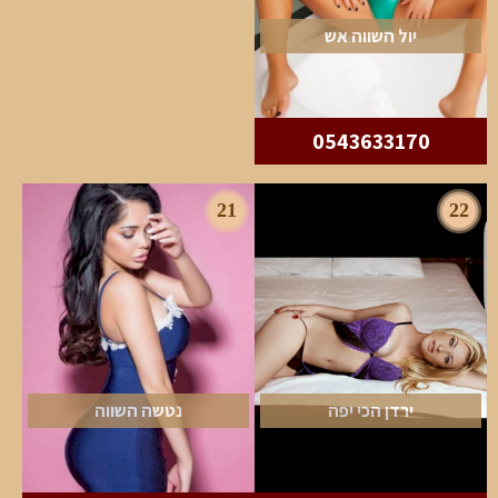
יול השווה אש
0543633170
21
22
ירדן הכי יפה
נטשה השווה