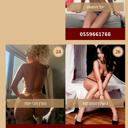
יול השווה
0559661768
24
26
נועה המפנקת
מורן הכי יפה