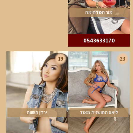
מור המדהימה
0543633170
19
23
ליאם החושנית מאוד
ירדן השווה