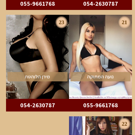
055-9661768
054-2630787
23
21
נועה המתוקה
מירן הלוהטת
054-2630787
055-9661768
22