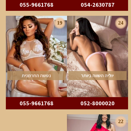
055-9661768
054-2630787
19
24
יוליה השווה ביותר
נטשה החרמנית
055-9661768
052-8000020
22