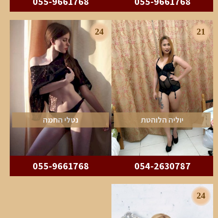
055-9661768
055-9661768
24
21
יוליה הלוהטת
נטלי החמה
055-9661768
054-2630787
24