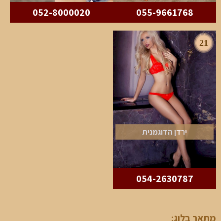
052-8000020
055-9661768
21
ירדן הדוגמנית
054-2630787
מתאר בלוג: