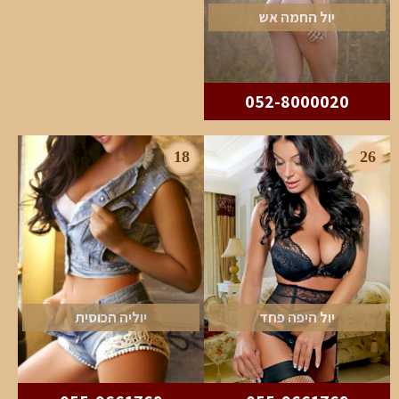
יול החמה אש
052-8000020
18
26
יול היפה פחד
יוליה הכוסית