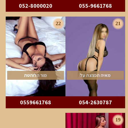
052-8000020
055-9661768
22
21
מאיה הפצצת על
מור הלוהטת
0559661768
054-2630787
19