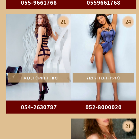
055-9661768
0559661768
21
24
נטשה המדהימה
מורן החושנית מאוד
054-2630787
052-8000020
21