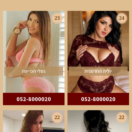
23
24
יוליה החרמנית
נטלי הכי יפה
052-8000020
052-8000020
22
22