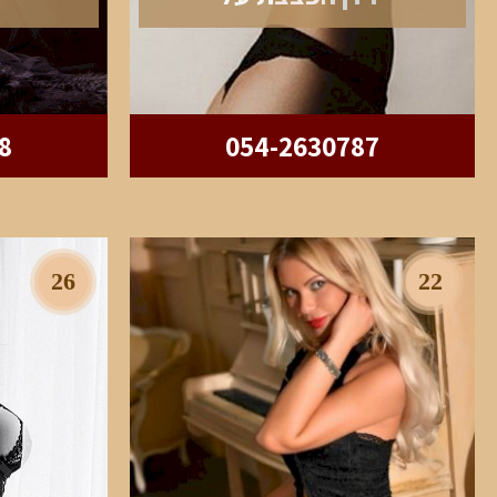
8
054-2630787
26
22