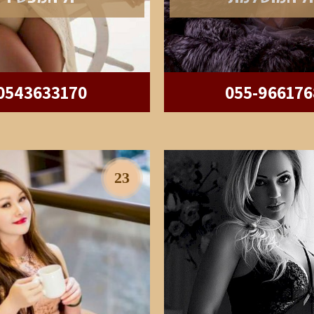
0543633170
055-966176
23