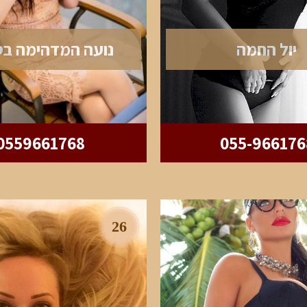
יול החמה
נועה המדהימה בט
0559661768
055-966176
26