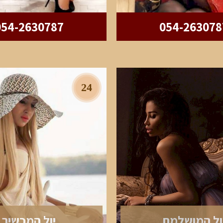
054-2630787
054-263078
24
ול המושלמת
יול המכשיר