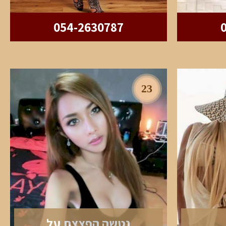
054-2630787
23
נטשה הפצצת על