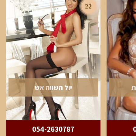
22
ת
יול השווה אש
054-2630787