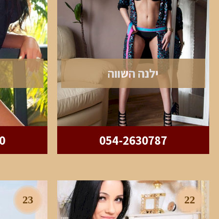
ילנה השווה
0
054-2630787
23
22