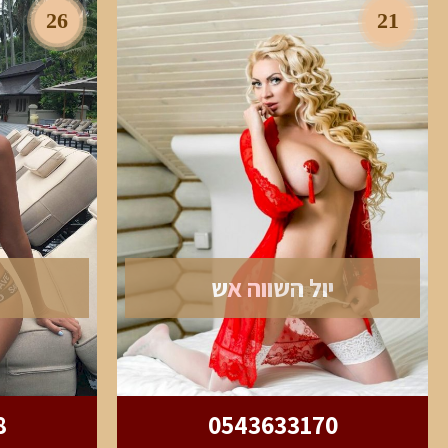
26
21
יול השווה אש
8
0543633170