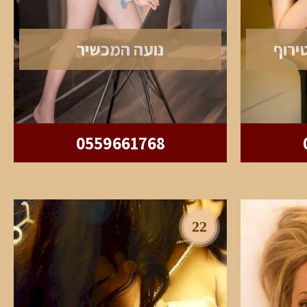
ירוף
נועה המכשיר
0559661768
22