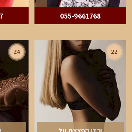
7
055-9661768
24
22
ירדן הפצצת על
י