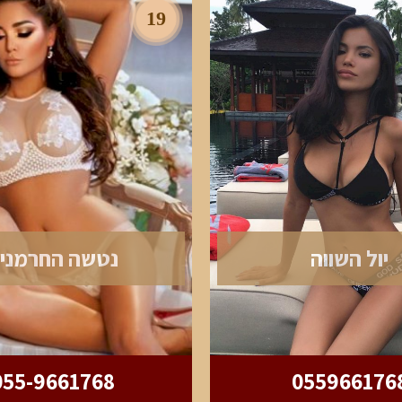
19
יול השווה
נטשה החרמני
055-9661768
055966176