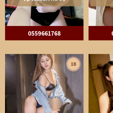
0559661768
18