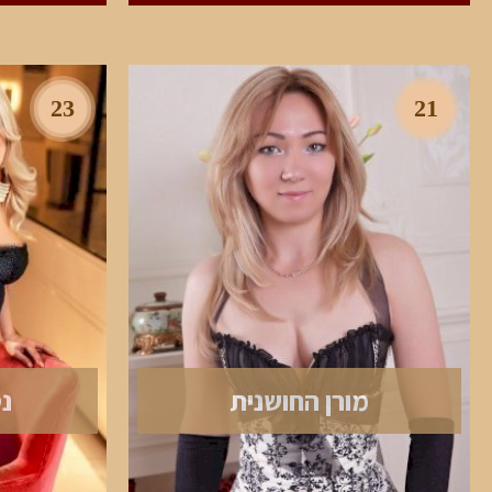
23
21
מורן החושנית
נ