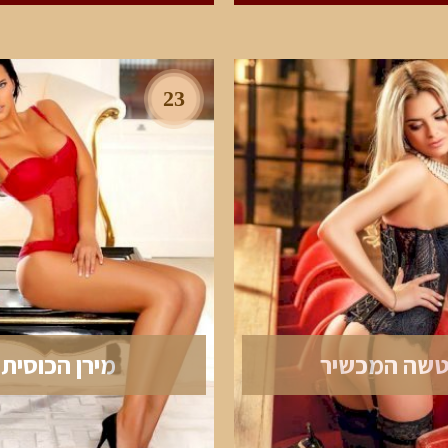
23
טשה המכשיר
מירן הכוסית