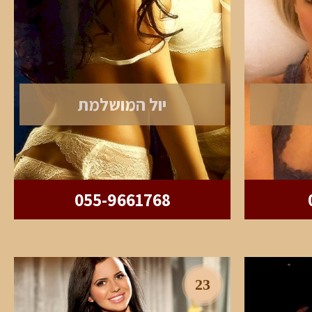
יול המושלמת
055-9661768
23