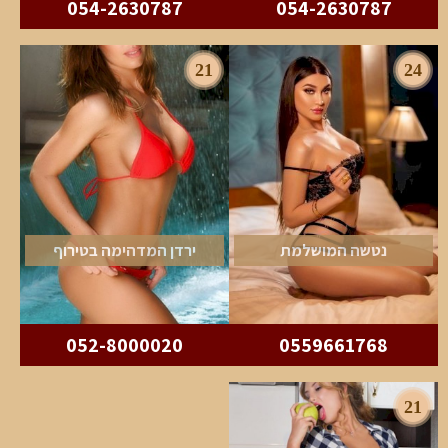
054-2630787
054-2630787
21
24
נטשה המושלמת
ירדן המדהימה בטירוף
052-8000020
0559661768
21