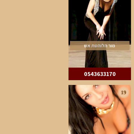
מור הלוהטת אש
0543633170
19