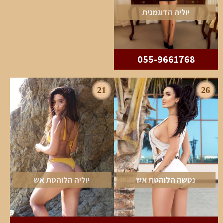
יוליה הדוגמנית
055-9661768
21
26
נטשה הלוהטת אש
יוליה הלוהטת אש