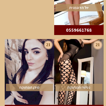
יול הדוגמנית
0559661768
21
21
נטשה המתוקה
מירן המתוקה