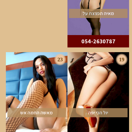
מאיה הפצצת על
054-2630787
23
19
יול הכי יפה
מאשה החמה אש