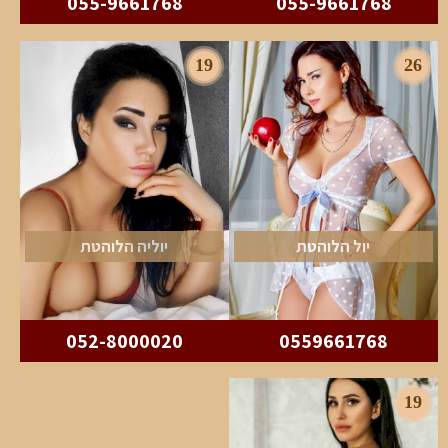
055-9661768
055-9661768
19
26
יול הלוהטת
יוליה הלוהטת
052-8000020
0559661768
19