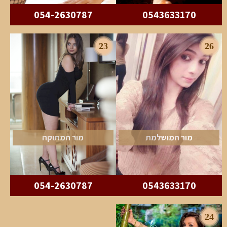
054-2630787
0543633170
23
26
מור המושלמת
מור המתוקה
054-2630787
0543633170
24