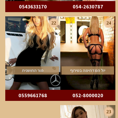
0543633170
054-2630787
22
24
יול המדהימה בטירוף
מור החושנית
0559661768
052-8000020
23