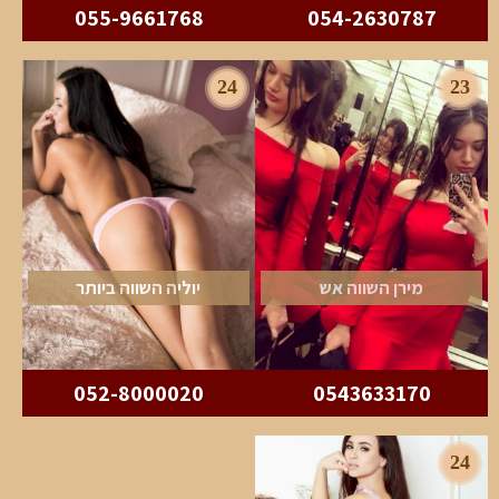
055-9661768
054-2630787
24
23
מירן השווה אש
יוליה השווה ביותר
052-8000020
0543633170
24