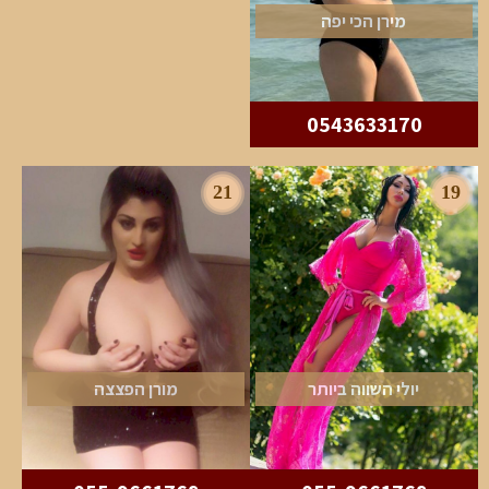
מירן הכי יפה
0543633170
21
19
יולי השווה ביותר
מורן הפצצה