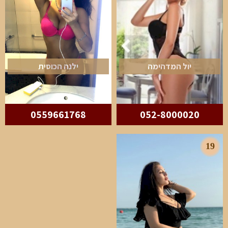
יול המדהימה
ילנה הכוסית
0559661768
052-8000020
19