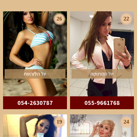
26
22
יול המתוקה
יול הלוהטת
054-2630787
055-9661768
19
24