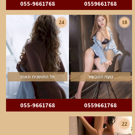
055-9661768
0559661768
24
18
נועה המכשיר
יול החושנית מאוד
055-9661768
0559661768
22