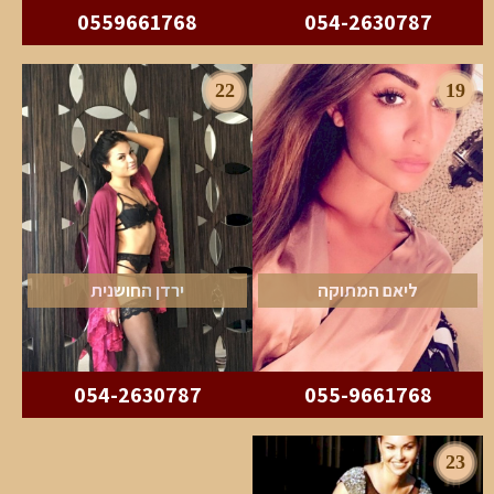
0559661768
054-2630787
22
19
ליאם המתוקה
ירדן החושנית
054-2630787
055-9661768
23