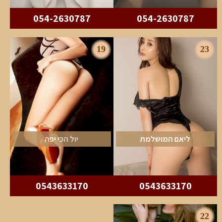
054-2630787
054-2630787
19
23
ליאם המושלמת
יול הכי יפה
0543633170
0543633170
22