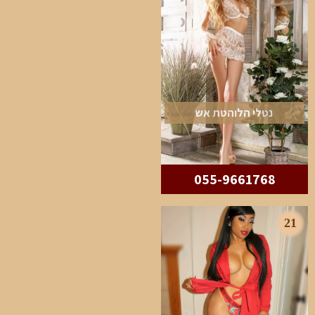
נטלי הלוהטת אש
055-9661768
21