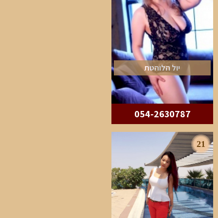
יול הלוהטת
054-2630787
21