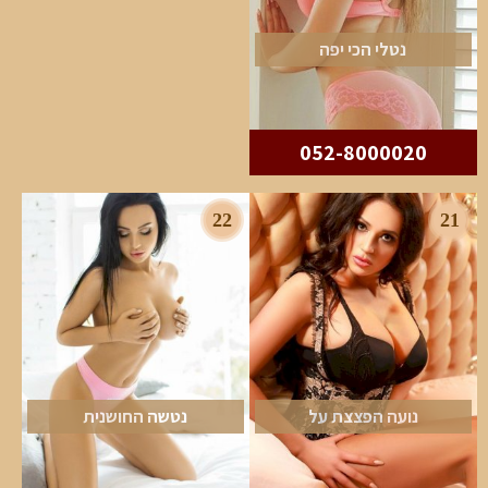
נטלי הכי יפה
052-8000020
22
21
נועה הפצצת על
נטשה החושנית