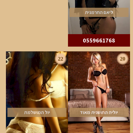
ליאם החרמנית
0559661768
22
20
יוליה החושנית מאוד
יול המושלמת