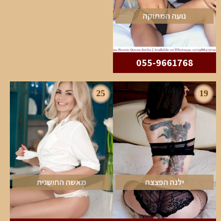
נועה המתוקה
055-9661768
25
19
ילנה הפצצה
מאשה החושנית