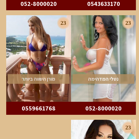
052-8000020
0543633170
23
23
נטלי המדהימה
מורן השווה ביותר
0559661768
052-8000020
23