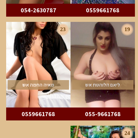
054-2630787
0559661768
23
19
ליאם הלוהטת אש
מאיה החמה אש
0559661768
055-9661768
24