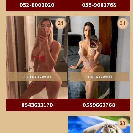
052-8000020
055-9661768
24
24
נטשה הכוסית
נטשה המתוקה
0543633170
0559661768
23