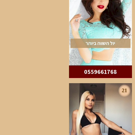
יול השווה ביותר
0559661768
21