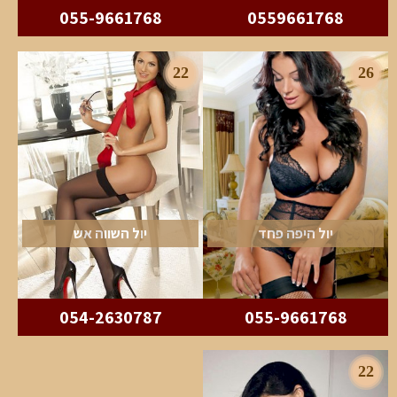
055-9661768
0559661768
22
26
יול היפה פחד
יול השווה אש
054-2630787
055-9661768
22