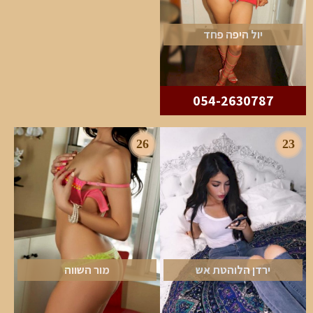
יול היפה פחד
054-2630787
26
23
ירדן הלוהטת אש
מור השווה