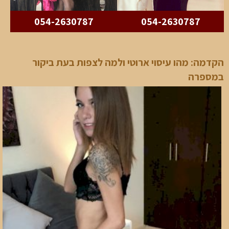
054-2630787
054-2630787
הקדמה: מהו עיסוי ארוטי ולמה לצפות בעת ביקור
במספרה