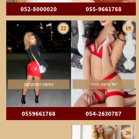
052-8000020
055-9661768
22
19
יול היפה פחד
נטשה המפנקת
0559661768
054-2630787
26