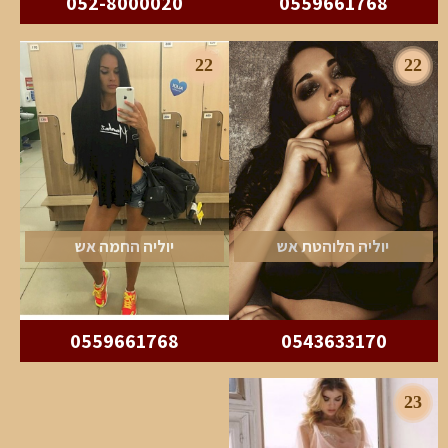
052-8000020
0559661768
22
22
יוליה הלוהטת אש
יוליה החמה אש
0559661768
0543633170
23