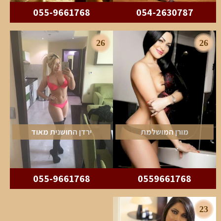
055-9661768
054-2630787
26
26
מורן המושלמת
ירדן החושנית מאוד
055-9661768
0559661768
23