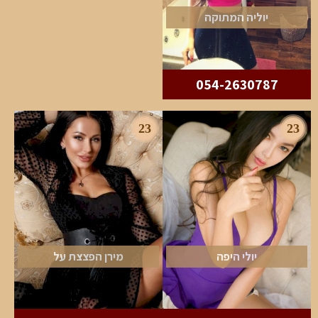
יוליה המתוקה
054-2630787
23
23
יולי היפה
מירן הפצצת על