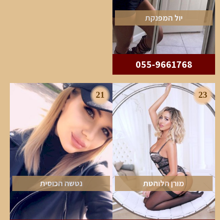
יול המפנקת
055-9661768
21
23
מורן הלוהטת
נטשה הכוסית