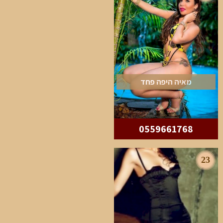
מאיה היפה פחד
0559661768
23