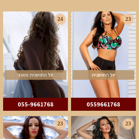
24
23
יול החושנית
יול החושנית מאוד
055-9661768
0559661768
23
23