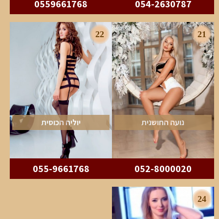
0559661768
054-2630787
22
21
נועה החושנית
יוליה הכוסית
055-9661768
052-8000020
24