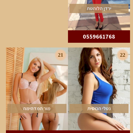
ירדן הלוהטת
0559661768
21
22
נטלי הכוסית
מור המדהימה