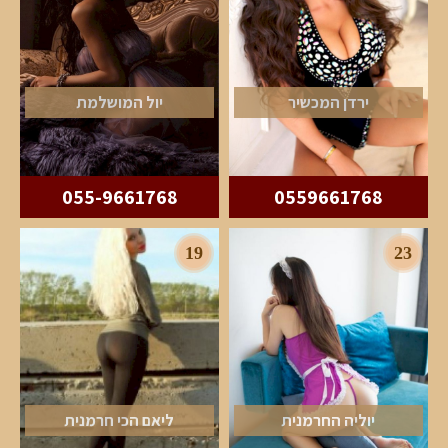
ירדן המכשיר
יול המושלמת
055-9661768
0559661768
19
23
יוליה החרמנית
ליאם הכי חרמנית