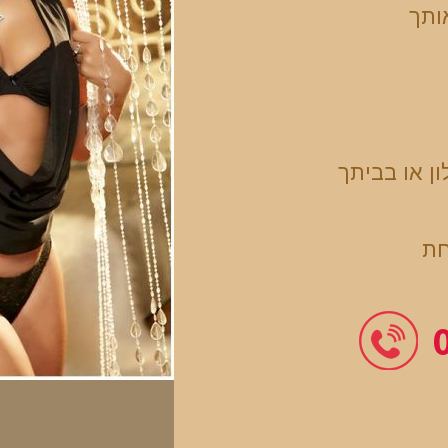
ותך
ון או בביתך
חת