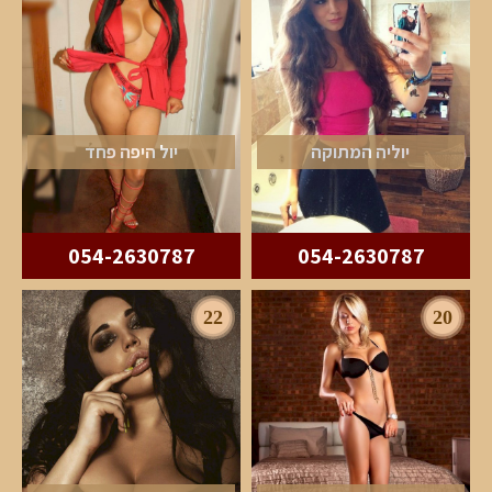
יוליה המתוקה
יול היפה פחד
054-2630787
054-2630787
22
20