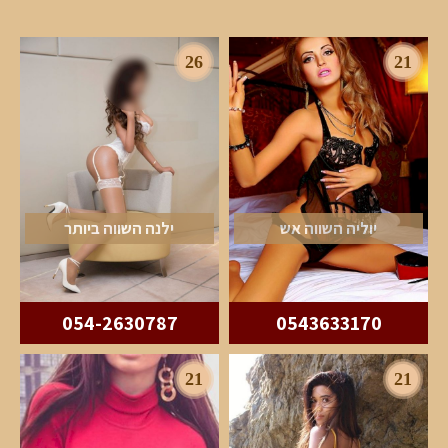
26
21
יוליה השווה אש
ילנה השווה ביותר
054-2630787
0543633170
21
21