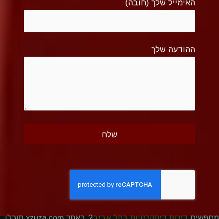
האימייל שלך (חובה)
ההודעה שלך
מחפשים
דירות דיסקרטיות בתל אביב
? באתר xzuza.com תוכלו