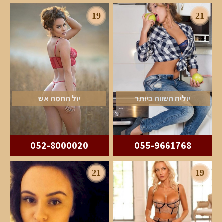
19
21
יוליה השווה ביותר
יול החמה אש
052-8000020
055-9661768
21
19