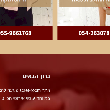
055-9661768
054-263078
ברוך הבאים
אתר et-room
במיוחד
עיסוי אירוטי
הכי טו