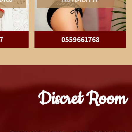
7
0559661768
Discret Room