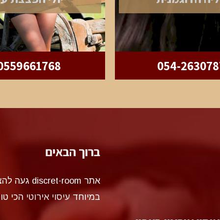
0559661768
054-263078
ברוך הבאים
אתר et-room
במיוחד
עיסוי אירוטי
הכי טו