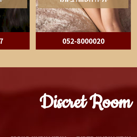
7
052-8000020
Discret Room