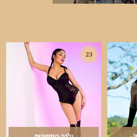
23
ל
ילנה החושנית