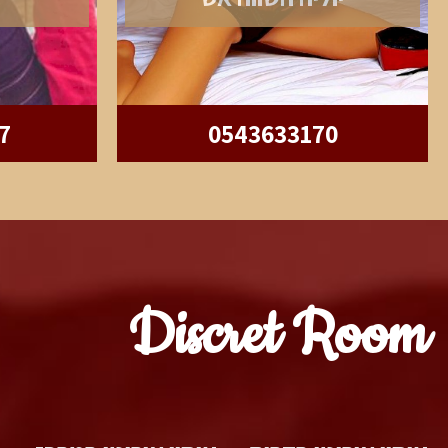
7
0543633170
Discret Room