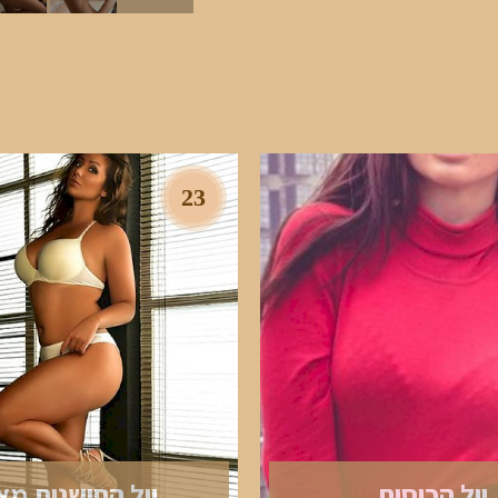
23
יול הכוסית
יול החושנית מא