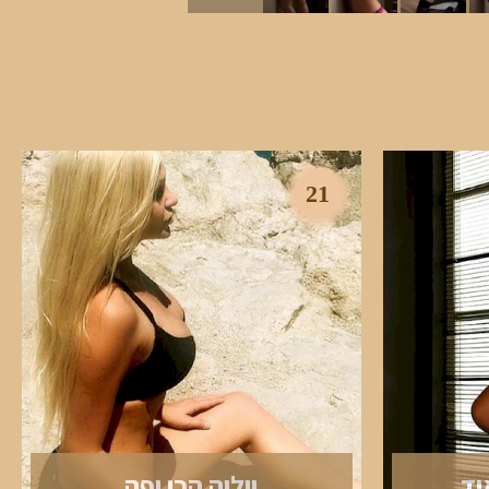
21
וד
יוליה הכי יפה