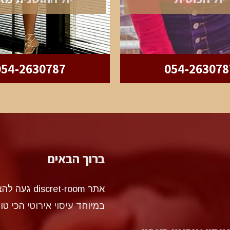
054-2630787
054-263078
ברוך הבאים
אתר et-room
במיוחד
עיסוי אירוטי
הכי טו