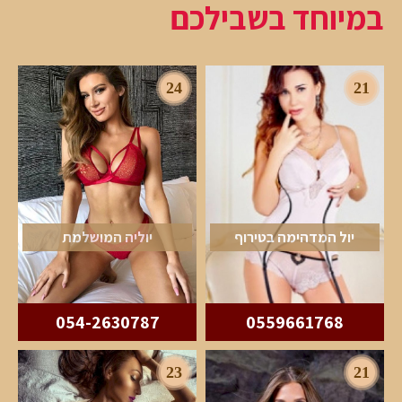
במיוחד בשבילכם
24
21
יול המדהימה בטירוף
יוליה המושלמת
054-2630787
0559661768
23
21