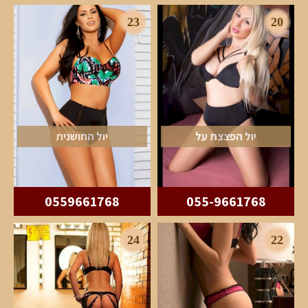
23
20
יול הפצצת על
יול החושנית
0559661768
055-9661768
24
22