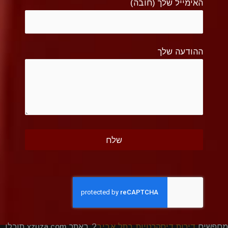
האימייל שלך (חובה)
ההודעה שלך
מחפשים
דירות דיסקרטיות בתל אביב
? באתר xzuza.com תוכלו