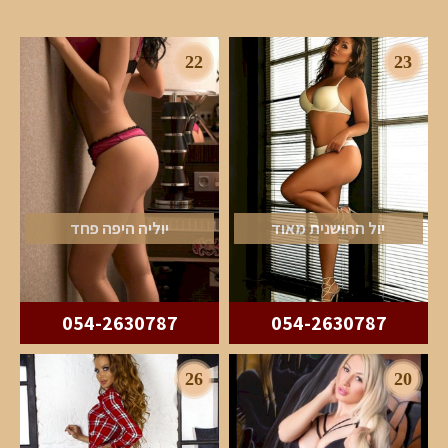
22
23
יול החושנית מאוד
יוליה היפה פחד
054-2630787
054-2630787
26
20