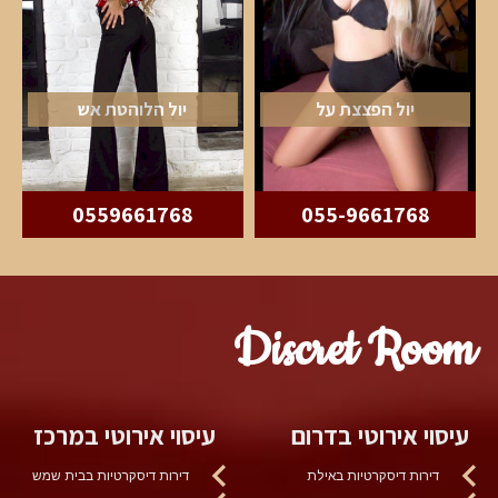
יול הפצצת על
יול הלוהטת אש
0559661768
055-9661768
Discret Room
עיסוי אירוטי בדרום
עיסוי אירוטי במרכז
דירות דיסקרטיות באילת
דירות דיסקרטיות בבית שמש