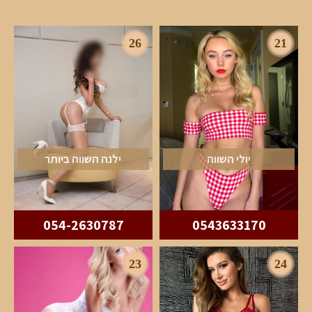
26
21
יולי השווה
ילנה השווה ביותר
054-2630787
0543633170
23
24