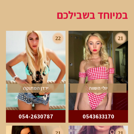
במיוחד בשבילכם
22
21
יולי השווה
ירדן המתוקה
054-2630787
0543633170
21
21