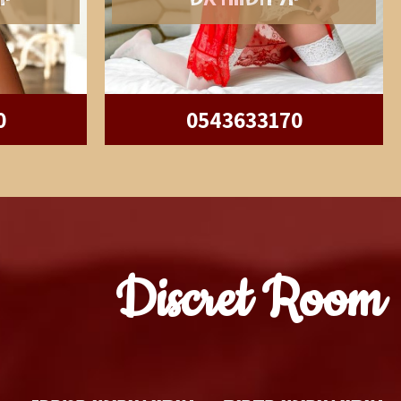
0
0543633170
Discret Room