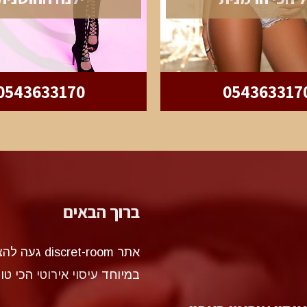
0543633170
054363317
ברוך הבאים
אתר et-room
במיוחד
עיסוי אירוטי
הכי טו