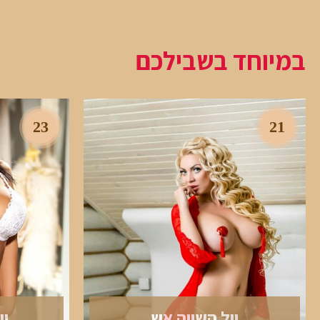
במיוחד בשבילכם
23
21
יול השווה אש
יו