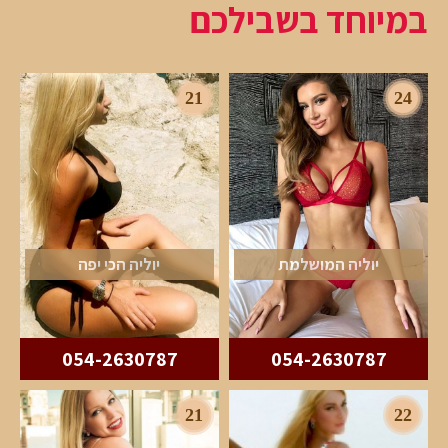
במיוחד בשבילכם
21
24
יוליה המושלמת
יוליה הכי יפה
054-2630787
054-2630787
21
22