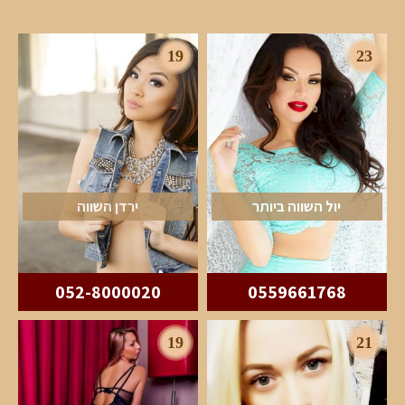
19
23
יול השווה ביותר
ירדן השווה
052-8000020
0559661768
19
21